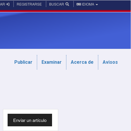
RAR
REGISTRARSE
BUSCAR
IDIOMA
Publicar
Examinar
Acerca de
Avisos
Enviar
Enviar un artículo
un