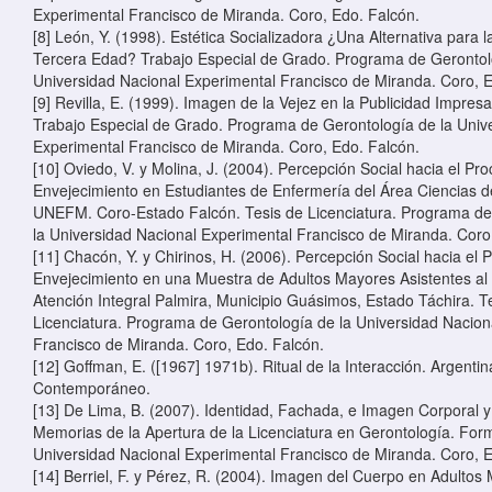
Experimental Francisco de Miranda. Coro, Edo. Falcón.
[8] León, Y. (1998). Estética Socializadora ¿Una Alternativa para 
Tercera Edad? Trabajo Especial de Grado. Programa de Gerontol
Universidad Nacional Experimental Francisco de Miranda. Coro, E
[9] Revilla, E. (1999). Imagen de la Vejez en la Publicidad Impres
Trabajo Especial de Grado. Programa de Gerontología de la Univ
Experimental Francisco de Miranda. Coro, Edo. Falcón.
[10] Oviedo, V. y Molina, J. (2004). Percepción Social hacia el Pr
Envejecimiento en Estudiantes de Enfermería del Área Ciencias de
UNEFM. Coro-Estado Falcón. Tesis de Licenciatura. Programa de
la Universidad Nacional Experimental Francisco de Miranda. Coro
[11] Chacón, Y. y Chirinos, H. (2006). Percepción Social hacia el 
Envejecimiento en una Muestra de Adultos Mayores Asistentes al
Atención Integral Palmira, Municipio Guásimos, Estado Táchira. T
Licenciatura. Programa de Gerontología de la Universidad Nacion
Francisco de Miranda. Coro, Edo. Falcón.
[12] Goffman, E. ([1967] 1971b). Ritual de la Interacción. Argenti
Contemporáneo.
[13] De Lima, B. (2007). Identidad, Fachada, e Imagen Corporal y 
Memorias de la Apertura de la Licenciatura en Gerontología. Form
Universidad Nacional Experimental Francisco de Miranda. Coro, E
[14] Berriel, F. y Pérez, R. (2004). Imagen del Cuerpo en Adultos