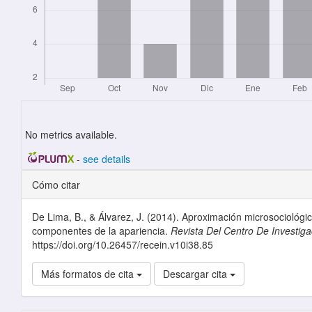
No metrics available.
-
see details
Detalles del artículo
Cómo citar
De Lima, B., & Álvarez, J. (2014). Aproximación microsociológi
componentes de la apariencia.
Revista Del Centro De Investiga
https://doi.org/10.26457/recein.v10i38.85
Más formatos de cita
Descargar cita