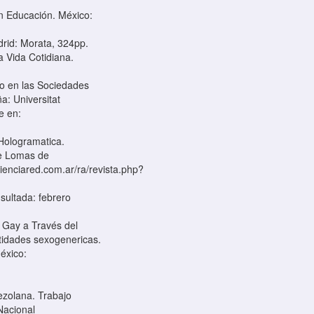
en Educación. México:
adrid: Morata, 324pp.
a Vida Cotidiana.
po en las Sociedades
a: Universitat
e en:
 Hologramatica.
de Lomas de
.cienciared.com.ar/ra/revista.php?
ultada: febrero
 Gay a Través del
ntidades sexogenericas.
México:
nezolana. Trabajo
Nacional