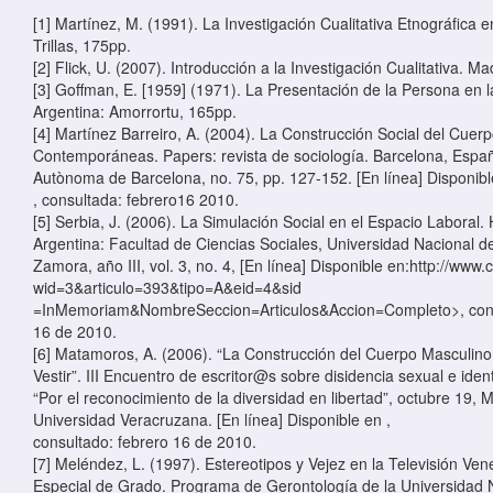
[1] Martínez, M. (1991). La Investigación Cualitativa Etnográfica 
Trillas, 175pp.
[2] Flick, U. (2007). Introducción a la Investigación Cualitativa. M
[3] Goffman, E. [1959] (1971). La Presentación de la Persona en l
Argentina: Amorrortu, 165pp.
[4] Martínez Barreiro, A. (2004). La Construcción Social del Cuer
Contemporáneas. Papers: revista de sociología. Barcelona, Españ
Autònoma de Barcelona, no. 75, pp. 127-152. [En línea] Disponibl
, consultada: febrero16 2010.
[5] Serbia, J. (2006). La Simulación Social en el Espacio Laboral.
Argentina: Facultad de Ciencias Sociales, Universidad Nacional 
Zamora, año III, vol. 3, no. 4, [En línea] Disponible en:http://www
wid=3&articulo=393&tipo=A&eid=4&sid
=InMemoriam&NombreSeccion=Articulos&Accion=Completo>, cons
16 de 2010.
[6] Matamoros, A. (2006). “La Construcción del Cuerpo Masculino
Vestir”. III Encuentro de escritor@s sobre disidencia sexual e ide
“Por el reconocimiento de la diversidad en libertad”, octubre 19, 
Universidad Veracruzana. [En línea] Disponible en
,
consultado: febrero 16 de 2010.
[7] Meléndez, L. (1997). Estereotipos y Vejez en la Televisión Ve
Especial de Grado. Programa de Gerontología de la Universidad 