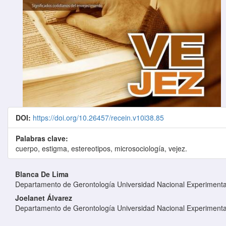
DOI:
https://doi.org/10.26457/recein.v10i38.85
Palabras clave:
cuerpo, estigma, estereotipos, microsociología, vejez.
Contenido principal del artículo
Blanca De Lima
Departamento de Gerontología Universidad Nacional Experimenta
Joelanet Álvarez
Departamento de Gerontología Universidad Nacional Experimenta