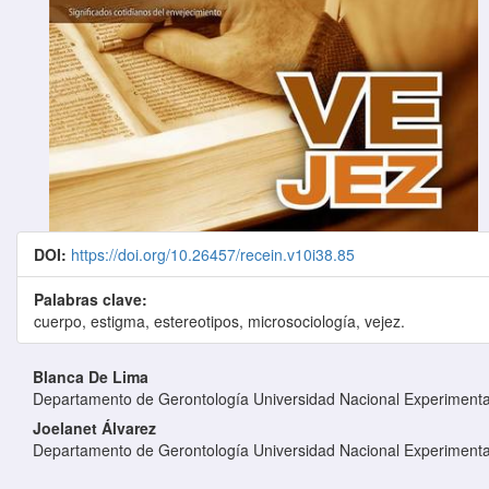
DOI:
https://doi.org/10.26457/recein.v10i38.85
Palabras clave:
cuerpo, estigma, estereotipos, microsociología, vejez.
Contenido principal del artículo
Blanca De Lima
Departamento de Gerontología Universidad Nacional Experimenta
Joelanet Álvarez
Departamento de Gerontología Universidad Nacional Experimenta