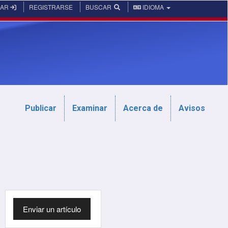
RAR
REGISTRARSE
BUSCAR
IDIOMA
Publicar
Examinar
Acerca de
Avisos
Enviar
Enviar un artículo
un