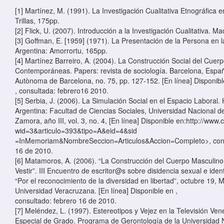
[1] Martínez, M. (1991). La Investigación Cualitativa Etnográfica 
Trillas, 175pp.
[2] Flick, U. (2007). Introducción a la Investigación Cualitativa. M
[3] Goffman, E. [1959] (1971). La Presentación de la Persona en l
Argentina: Amorrortu, 165pp.
[4] Martínez Barreiro, A. (2004). La Construcción Social del Cuer
Contemporáneas. Papers: revista de sociología. Barcelona, Españ
Autònoma de Barcelona, no. 75, pp. 127-152. [En línea] Disponibl
, consultada: febrero16 2010.
[5] Serbia, J. (2006). La Simulación Social en el Espacio Laboral.
Argentina: Facultad de Ciencias Sociales, Universidad Nacional 
Zamora, año III, vol. 3, no. 4, [En línea] Disponible en:http://www
wid=3&articulo=393&tipo=A&eid=4&sid
=InMemoriam&NombreSeccion=Articulos&Accion=Completo>, cons
16 de 2010.
[6] Matamoros, A. (2006). “La Construcción del Cuerpo Masculino
Vestir”. III Encuentro de escritor@s sobre disidencia sexual e ide
“Por el reconocimiento de la diversidad en libertad”, octubre 19, 
Universidad Veracruzana. [En línea] Disponible en
,
consultado: febrero 16 de 2010.
[7] Meléndez, L. (1997). Estereotipos y Vejez en la Televisión Ve
Especial de Grado. Programa de Gerontología de la Universidad 