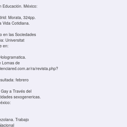
en Educación. México:
adrid: Morata, 324pp.
a Vida Cotidiana.
po en las Sociedades
a: Universitat
e en:
 Hologramatica.
de Lomas de
.cienciared.com.ar/ra/revista.php?
ultada: febrero
 Gay a Través del
ntidades sexogenericas.
México:
nezolana. Trabajo
Nacional