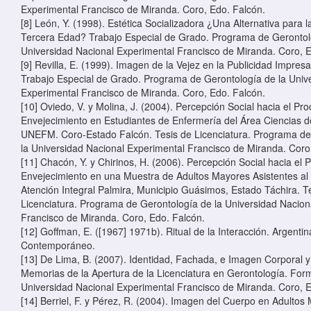
Experimental Francisco de Miranda. Coro, Edo. Falcón.
[8] León, Y. (1998). Estética Socializadora ¿Una Alternativa para 
Tercera Edad? Trabajo Especial de Grado. Programa de Gerontol
Universidad Nacional Experimental Francisco de Miranda. Coro, E
[9] Revilla, E. (1999). Imagen de la Vejez en la Publicidad Impres
Trabajo Especial de Grado. Programa de Gerontología de la Univ
Experimental Francisco de Miranda. Coro, Edo. Falcón.
[10] Oviedo, V. y Molina, J. (2004). Percepción Social hacia el Pr
Envejecimiento en Estudiantes de Enfermería del Área Ciencias de
UNEFM. Coro-Estado Falcón. Tesis de Licenciatura. Programa de
la Universidad Nacional Experimental Francisco de Miranda. Coro
[11] Chacón, Y. y Chirinos, H. (2006). Percepción Social hacia el 
Envejecimiento en una Muestra de Adultos Mayores Asistentes al
Atención Integral Palmira, Municipio Guásimos, Estado Táchira. T
Licenciatura. Programa de Gerontología de la Universidad Nacion
Francisco de Miranda. Coro, Edo. Falcón.
[12] Goffman, E. ([1967] 1971b). Ritual de la Interacción. Argenti
Contemporáneo.
[13] De Lima, B. (2007). Identidad, Fachada, e Imagen Corporal y 
Memorias de la Apertura de la Licenciatura en Gerontología. Form
Universidad Nacional Experimental Francisco de Miranda. Coro, E
[14] Berriel, F. y Pérez, R. (2004). Imagen del Cuerpo en Adultos