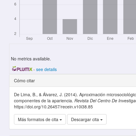
No metrics available.
-
see details
Detalles del artículo
Cómo citar
De Lima, B., & Álvarez, J. (2014). Aproximación microsociológi
componentes de la apariencia.
Revista Del Centro De Investiga
https://doi.org/10.26457/recein.v10i38.85
Más formatos de cita
Descargar cita