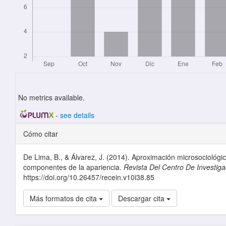
No metrics available.
-
see details
Detalles del artículo
Cómo citar
De Lima, B., & Álvarez, J. (2014). Aproximación microsociológi
componentes de la apariencia.
Revista Del Centro De Investiga
https://doi.org/10.26457/recein.v10i38.85
Más formatos de cita
Descargar cita