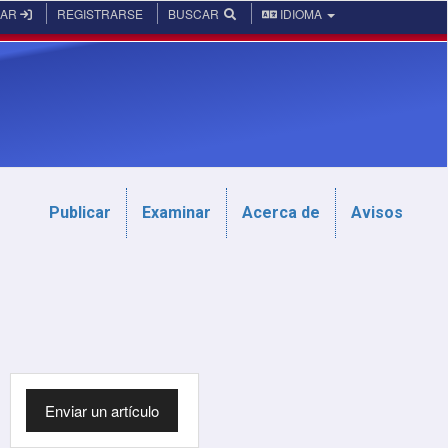
RAR
REGISTRARSE
BUSCAR
IDIOMA
Publicar
Examinar
Acerca de
Avisos
Enviar
Enviar un artículo
un