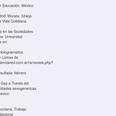
en Educación. México:
adrid: Morata, 324pp.
a Vida Cotidiana.
po en las Sociedades
a: Universitat
e en:
 Hologramatica.
de Lomas de
.cienciared.com.ar/ra/revista.php?
ultada: febrero
 Gay a Través del
ntidades sexogenericas.
México:
nezolana. Trabajo
Nacional