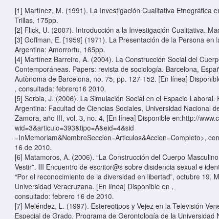
[1] Martínez, M. (1991). La Investigación Cualitativa Etnográfica 
Trillas, 175pp.
[2] Flick, U. (2007). Introducción a la Investigación Cualitativa. M
[3] Goffman, E. [1959] (1971). La Presentación de la Persona en l
Argentina: Amorrortu, 165pp.
[4] Martínez Barreiro, A. (2004). La Construcción Social del Cuer
Contemporáneas. Papers: revista de sociología. Barcelona, Españ
Autònoma de Barcelona, no. 75, pp. 127-152. [En línea] Disponibl
, consultada: febrero16 2010.
[5] Serbia, J. (2006). La Simulación Social en el Espacio Laboral.
Argentina: Facultad de Ciencias Sociales, Universidad Nacional 
Zamora, año III, vol. 3, no. 4, [En línea] Disponible en:http://www
wid=3&articulo=393&tipo=A&eid=4&sid
=InMemoriam&NombreSeccion=Articulos&Accion=Completo>, cons
16 de 2010.
[6] Matamoros, A. (2006). “La Construcción del Cuerpo Masculino
Vestir”. III Encuentro de escritor@s sobre disidencia sexual e ide
“Por el reconocimiento de la diversidad en libertad”, octubre 19, 
Universidad Veracruzana. [En línea] Disponible en
,
consultado: febrero 16 de 2010.
[7] Meléndez, L. (1997). Estereotipos y Vejez en la Televisión Ve
Especial de Grado. Programa de Gerontología de la Universidad 