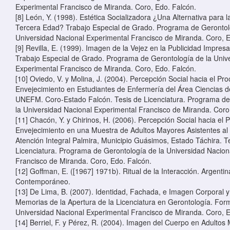
Experimental Francisco de Miranda. Coro, Edo. Falcón.
[8] León, Y. (1998). Estética Socializadora ¿Una Alternativa para 
Tercera Edad? Trabajo Especial de Grado. Programa de Gerontol
Universidad Nacional Experimental Francisco de Miranda. Coro, E
[9] Revilla, E. (1999). Imagen de la Vejez en la Publicidad Impres
Trabajo Especial de Grado. Programa de Gerontología de la Univ
Experimental Francisco de Miranda. Coro, Edo. Falcón.
[10] Oviedo, V. y Molina, J. (2004). Percepción Social hacia el Pr
Envejecimiento en Estudiantes de Enfermería del Área Ciencias de
UNEFM. Coro-Estado Falcón. Tesis de Licenciatura. Programa de
la Universidad Nacional Experimental Francisco de Miranda. Coro
[11] Chacón, Y. y Chirinos, H. (2006). Percepción Social hacia el 
Envejecimiento en una Muestra de Adultos Mayores Asistentes al
Atención Integral Palmira, Municipio Guásimos, Estado Táchira. T
Licenciatura. Programa de Gerontología de la Universidad Nacion
Francisco de Miranda. Coro, Edo. Falcón.
[12] Goffman, E. ([1967] 1971b). Ritual de la Interacción. Argenti
Contemporáneo.
[13] De Lima, B. (2007). Identidad, Fachada, e Imagen Corporal y 
Memorias de la Apertura de la Licenciatura en Gerontología. Form
Universidad Nacional Experimental Francisco de Miranda. Coro, E
[14] Berriel, F. y Pérez, R. (2004). Imagen del Cuerpo en Adultos