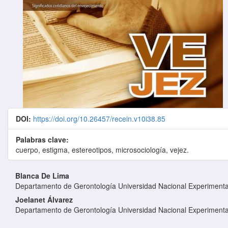
DOI:
https://doi.org/10.26457/recein.v10i38.85
Palabras clave:
cuerpo, estigma, estereotipos, microsociología, vejez.
Contenido principal del artículo
Blanca De Lima
Departamento de Gerontología Universidad Nacional Experimenta
Joelanet Álvarez
Departamento de Gerontología Universidad Nacional Experimenta