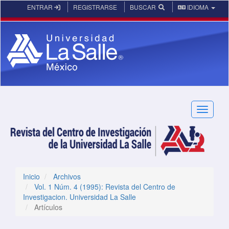
Navegación principal
ENTRAR
REGISTRARSE
BUSCAR
IDIOMA
Contenido principal
Barra lateral
Toggle n
Inicio
Archivos
Vol. 1 Núm. 4 (1995): Revista del Centro de
Investigacion. Universidad La Salle
Artículos