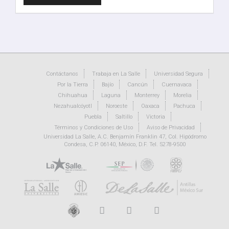
un
artículo
Contáctanos
Trabaja en La Salle
Universidad Segura
Por la Tierra
Bajío
Cancún
Cuernavaca
Chihuahua
Laguna
Monterrey
Morelia
Nezahualcóyotl
Noroeste
Oaxaca
Pachuca
Puebla
Saltillo
Victoria
Términos y Condiciones de Uso
Aviso de Privacidad
Universidad La Salle, A.C. Benjamín Franklin 47, Col. Hipódromo
Condesa, C.P. 06140, México, D.F. Tel. 5278-9500