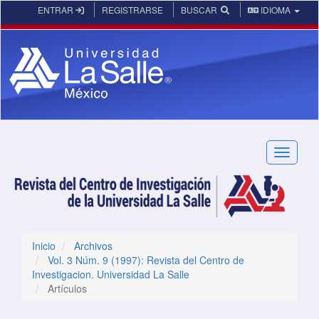
Navegación principal
ENTRAR
REGISTRARSE
BUSCAR
IDIOMA
Contenido principal
Barra lateral
Toggle n
Inicio
Archivos
Vol. 3 Núm. 9 (1997): Revista del Centro de
Investigacion. Universidad La Salle
Artículos