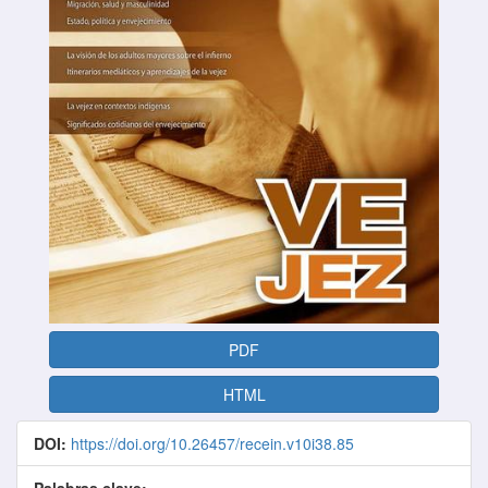
PDF
HTML
DOI:
https://doi.org/10.26457/recein.v10i38.85
Palabras clave: