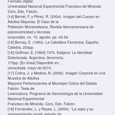
Formato Digital.
Universidad Nacional Experimental Francisco de Miranda.
Coro, Edo. Falcón.
[14] Berriel, F. y Pérez, R. (2004). Imagen del Cuerpo en
Adultos Mayores. El Caso de la
Población Montevideana. Revista Iberoamericana de
psicomotricidad y técnicas
corporales, no. 15, agosto, pp. 43-54.
[15] Bornay, E. (1994). La Cabellera Femenina. España:
Cátedra, 200pp.
[16] Goffman, E. [1963] 1970. Estigma: La Identidad
Deteriorada. Argentina: Amorrortu,
175pp. [En línea] Disponible en:
,
consultada: mayo de 2010.
[17] Colina, J, y Medina, N. (2006). Imagen Corporal en una
Muestra de Adultos
Mayores Pertenecientes al Municipio Colina del Estado
Falcón. Tesis de
Licenciatura. Programa de Gerontología de la Universidad
Nacional Experimental
Francisco de Miranda. Coro, Edo. Falcón.
[18] Fernández, L. y Reyes, L. (2000). “La vejez y su
representación social: estudio de