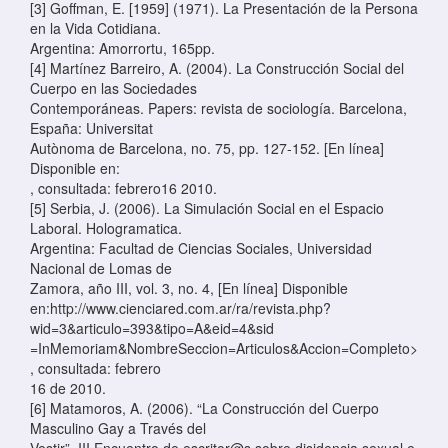
[3] Goffman, E. [1959] (1971). La Presentación de la Persona
en la Vida Cotidiana.
Argentina: Amorrortu, 165pp.
[4] Martínez Barreiro, A. (2004). La Construcción Social del
Cuerpo en las Sociedades
Contemporáneas. Papers: revista de sociología. Barcelona,
España: Universitat
Autònoma de Barcelona, no. 75, pp. 127-152. [En línea]
Disponible en:
, consultada: febrero16 2010.
[5] Serbia, J. (2006). La Simulación Social en el Espacio
Laboral. Hologramatica.
Argentina: Facultad de Ciencias Sociales, Universidad
Nacional de Lomas de
Zamora, año III, vol. 3, no. 4, [En línea] Disponible
en:http://www.cienciared.com.ar/ra/revista.php?
wid=3&articulo=393&tipo=A&eid=4&sid
=InMemoriam&NombreSeccion=Articulos&Accion=Completo>
, consultada: febrero
16 de 2010.
[6] Matamoros, A. (2006). “La Construcción del Cuerpo
Masculino Gay a Través del
Vestir”. III Encuentro de escritor@s sobre disidencia sexual e