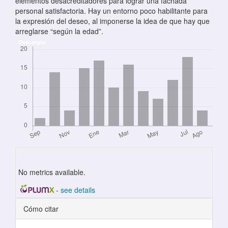
elementos desacreditadores para lograr una fachada
personal satisfactoria. Hay un entorno poco habilitante para
la expresión del deseo, al imponerse la idea de que hay que
arreglarse “según la edad”.
Descargas
No metrics available.
-
see details
Detalles del artículo
Cómo citar