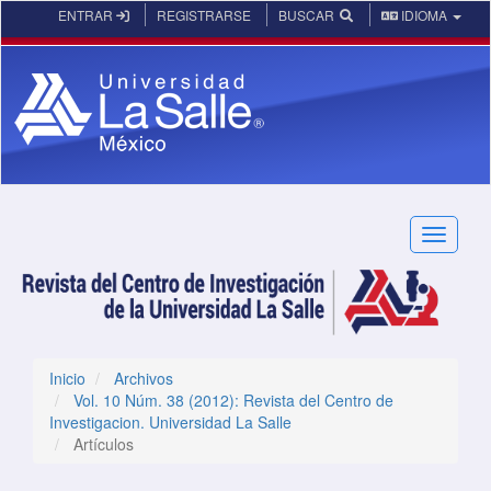
Navegación principal
ENTRAR
REGISTRARSE
BUSCAR
IDIOMA
Contenido principal
Barra lateral
Toggle n
Inicio
Archivos
Vol. 10 Núm. 38 (2012): Revista del Centro de
Investigacion. Universidad La Salle
Artículos