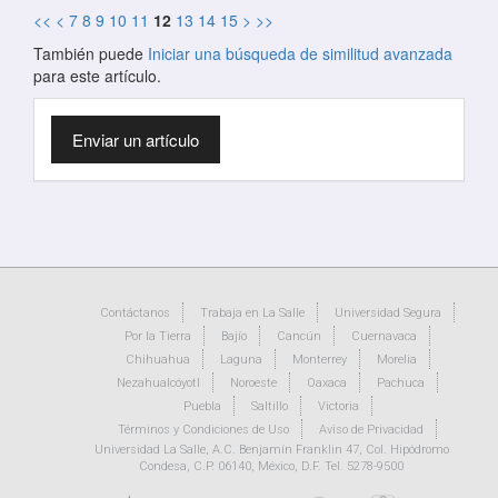
<<
<
7
8
9
10
11
12
13
14
15
>
>>
También puede
Iniciar una búsqueda de similitud avanzada
para este artículo.
Enviar
Enviar un artículo
un
artículo
Contáctanos
Trabaja en La Salle
Universidad Segura
Por la Tierra
Bajío
Cancún
Cuernavaca
Chihuahua
Laguna
Monterrey
Morelia
Nezahualcóyotl
Noroeste
Oaxaca
Pachuca
Puebla
Saltillo
Victoria
Términos y Condiciones de Uso
Aviso de Privacidad
Universidad La Salle, A.C. Benjamín Franklin 47, Col. Hipódromo
Condesa, C.P. 06140, México, D.F. Tel. 5278-9500