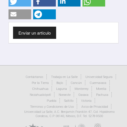
Enviar
Enviar un artículo
un
artículo
Contáctanos
Trabaja en La Salle
Universidad Segura
Por la Tierra
Bajío
Cancún
Cuernavaca
Chihuahua
Laguna
Monterrey
Morelia
Nezahualcóyotl
Noroeste
Oaxaca
Pachuca
Puebla
Saltillo
Victoria
Términos y Condiciones de Uso
Aviso de Privacidad
Universidad La Salle, A.C. Benjamín Franklin 47, Col. Hipódromo
Condesa, C.P. 06140, México, D.F. Tel. 5278-9500