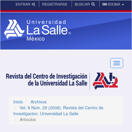
Navegación principal
ENTRAR
REGISTRARSE
BUSCAR
IDIOMA
Contenido principal
Barra lateral
Toggle n
Inicio
Archivos
Vol. 8 Núm. 29 (2008): Revista del Centro de
Investigacion. Universidad La Salle
Artículos