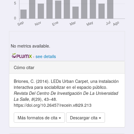
No metrics available.
-
see details
Detalles del artículo
Cómo citar
Briones, C. (2014). LEDs Urban Carpet, una instalación
interactiva para sociabilizar en el espacio público.
Revista Del Centro De Investigación De La Universidad
La Salle
,
8
(29), 43–48.
https://doi.org/10.26457/recein.v8i29.213
Más formatos de cita
Descargar cita