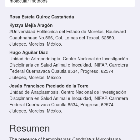
molecular methods
Contenido principal del artículo
Rosa Estela Quiroz Castañeda
Kytzya Mejía Aragón
2Universidad Politécnica del Estado de Morelos, Boulevard
Cuauhnahuac No.566, Col. Lomas del Texcal, 62550,
Jiutepec, Morelos, México.
Hugo Aguilar Diaz
Unidad de Artropodología, Centro Nacional de Investigación
Disciplinaria en Salud Animal e Inocuidad, INIFAP. Carretera
Federal Cuernavaca Cuautla 8534, Progreso, 62574
Jiutepec, Morelos, México
Jesús Francisco Preciado de la Torre
Unidad de Anaplasmosis, Centro Nacional de Investigación
Disciplinaria en Salud Animal e Inocuidad, INIFAP. Carretera
Federal Cuernavaca Cuautla 8534, Progreso, 62574
Jiutepec, Morelos, México.
Resumen
The presence of hemoplasmas
Candidatus
Mycoplasma