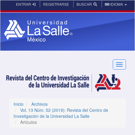
Navegación principal
ENTRAR
REGISTRARSE
BUSCAR
IDIOMA
Contenido principal
Barra lateral
Toggle n
Inicio
Archivos
Vol. 13 Núm. 52 (2019): Revista del Centro de
Investigación de la Universidad La Salle
Artículos