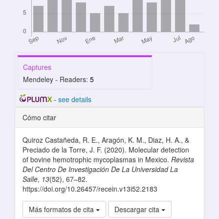
Captures
Mendeley - Readers:
5
-
see details
Detalles del artículo
Cómo citar
Quiroz Castañeda, R. E., Aragón, K. M., Diaz, H. A., &
Preciado de la Torre, J. F. (2020). Molecular detection
of bovine hemotrophic mycoplasmas in Mexico.
Revista
Del Centro De Investigación De La Universidad La
Salle
,
13
(52), 67–82.
https://doi.org/10.26457/recein.v13i52.2183
Más formatos de cita
Descargar cita