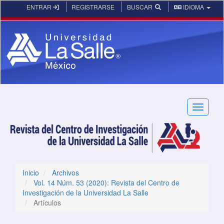
Navegación principal
ENTRAR
REGISTRARSE
BUSCAR
IDIOMA
Contenido principal
Barra lateral
Toggle n
Inicio
Archivos
Vol. 14 Núm. 53 (2020): Revista del Centro de
Investigación de la Universidad La Salle
Artículos