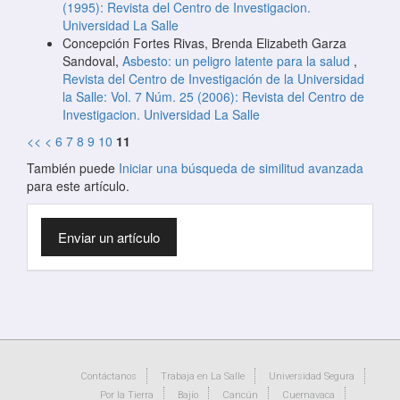
(1995): Revista del Centro de Investigacion.
Universidad La Salle
Concepción Fortes Rivas, Brenda Elizabeth Garza
Sandoval,
Asbesto: un peligro latente para la salud
,
Revista del Centro de Investigación de la Universidad
la Salle: Vol. 7 Núm. 25 (2006): Revista del Centro de
Investigacion. Universidad La Salle
<<
<
6
7
8
9
10
11
También puede
Iniciar una búsqueda de similitud avanzada
para este artículo.
Enviar
Enviar un artículo
un
artículo
Contáctanos
Trabaja en La Salle
Universidad Segura
Por la Tierra
Bajío
Cancún
Cuernavaca