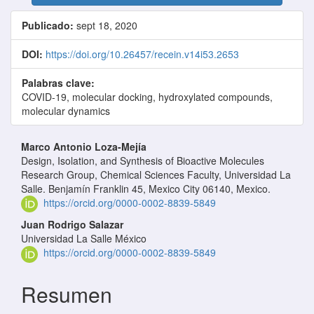
Publicado:
sept 18, 2020
DOI:
https://doi.org/10.26457/recein.v14i53.2653
Palabras clave:
COVID-19, molecular docking, hydroxylated compounds,
molecular dynamics
Contenido principal del artículo
Marco Antonio Loza-Mejía
Design, Isolation, and Synthesis of Bioactive Molecules
Research Group, Chemical Sciences Faculty, Universidad La
Salle. Benjamín Franklin 45, Mexico City 06140, Mexico.
https://orcid.org/0000-0002-8839-5849
Juan Rodrigo Salazar
Universidad La Salle México
https://orcid.org/0000-0002-8839-5849
Resumen