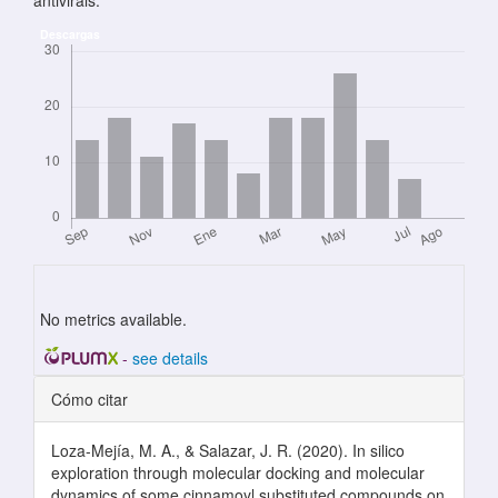
Descargas
No metrics available.
-
see details
Detalles del artículo
Cómo citar
Loza-Mejía, M. A., & Salazar, J. R. (2020). In silico
exploration through molecular docking and molecular
dynamics of some cinnamoyl substituted compounds on