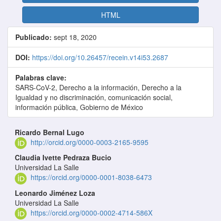
HTML
Publicado:
sept 18, 2020
DOI:
https://doi.org/10.26457/recein.v14i53.2687
Palabras clave:
SARS-CoV-2, Derecho a la información, Derecho a la
Igualdad y no discriminación, comunicación social,
información pública, Gobierno de México
Contenido principal del artículo
Ricardo Bernal Lugo
http://orcid.org/0000-0003-2165-9595
Claudia Ivette Pedraza Bucio
Universidad La Salle
https://orcid.org/0000-0001-8038-6473
Leonardo Jiménez Loza
Universidad La Salle
https://orcid.org/0000-0002-4714-586X