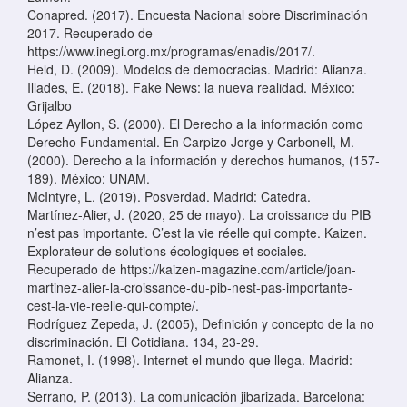
Conapred. (2017). Encuesta Nacional sobre Discriminación
2017. Recuperado de
https://www.inegi.org.mx/programas/enadis/2017/.
Held, D. (2009). Modelos de democracias. Madrid: Alianza.
Illades, E. (2018). Fake News: la nueva realidad. México:
Grijalbo
López Ayllon, S. (2000). El Derecho a la información como
Derecho Fundamental. En Carpizo Jorge y Carbonell, M.
(2000). Derecho a la información y derechos humanos, (157-
189). México: UNAM.
McIntyre, L. (2019). Posverdad. Madrid: Catedra.
Martínez-Alier, J. (2020, 25 de mayo). La croissance du PIB
n’est pas importante. C’est la vie réelle qui compte. Kaizen.
Explorateur de solutions écologiques et sociales.
Recuperado de https://kaizen-magazine.com/article/joan-
martinez-alier-la-croissance-du-pib-nest-pas-importante-
cest-la-vie-reelle-qui-compte/.
Rodríguez Zepeda, J. (2005), Definición y concepto de la no
discriminación. El Cotidiana. 134, 23-29.
Ramonet, I. (1998). Internet el mundo que llega. Madrid:
Alianza.
Serrano, P. (2013). La comunicación jibarizada. Barcelona: