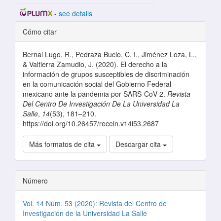
-
see details
Detalles del artículo
Cómo citar
Bernal Lugo, R., Pedraza Bucio, C. I., Jiménez Loza, L.,
& Valtierra Zamudio, J. (2020). El derecho a la
información de grupos susceptibles de discriminación
en la comunicación social del Gobierno Federal
mexicano ante la pandemia por SARS-CoV-2.
Revista
Del Centro De Investigación De La Universidad La
Salle
,
14
(53), 181–210.
https://doi.org/10.26457/recein.v14i53.2687
Más formatos de cita
Descargar cita
Número
Vol. 14 Núm. 53 (2020): Revista del Centro de
Investigación de la Universidad La Salle