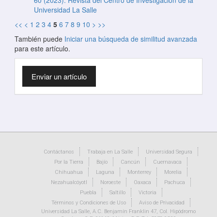
60 (2023): Revista del Centro de Investigación de la
Universidad La Salle
<<
<
1
2
3
4
5
6
7
8
9
10
>
>>
También puede
Iniciar una búsqueda de similitud avanzada
para este artículo.
Enviar
Enviar un artículo
un
artículo
Contáctanos
Trabaja en La Salle
Universidad Segura
Por la Tierra
Bajío
Cancún
Cuernavaca
Chihuahua
Laguna
Monterrey
Morelia
Nezahualcóyotl
Noroeste
Oaxaca
Pachuca
Puebla
Saltillo
Victoria
Términos y Condiciones de Uso
Aviso de Privacidad
Universidad La Salle, A.C. Benjamín Franklin 47, Col. Hipódromo