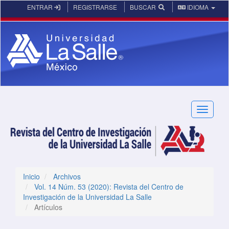
Navegación principal
ENTRAR
REGISTRARSE
BUSCAR
IDIOMA
Contenido principal
Barra lateral
Toggle n
Inicio
Archivos
Vol. 14 Núm. 53 (2020): Revista del Centro de
Investigación de la Universidad La Salle
Artículos