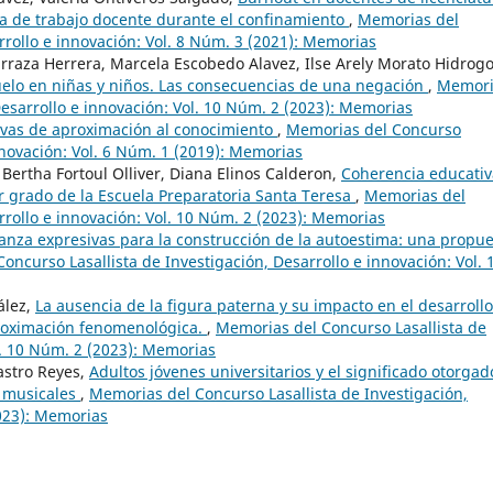
rga de trabajo docente durante el confinamiento
,
Memorias del
rrollo e innovación: Vol. 8 Núm. 3 (2021): Memorias
raza Herrera, Marcela Escobedo Alavez, Ilse Arely Morato Hidrogo
duelo en niñas y niños. Las consecuencias de una negación
,
Memori
Desarrollo e innovación: Vol. 10 Núm. 2 (2023): Memorias
ivas de aproximación al conocimiento
,
Memorias del Concurso
innovación: Vol. 6 Núm. 1 (2019): Memorias
Bertha Fortoul Olliver, Diana Elinos Calderon,
Coherencia educativ
er grado de la Escuela Preparatoria Santa Teresa
,
Memorias del
rrollo e innovación: Vol. 10 Núm. 2 (2023): Memorias
anza expresivas para la construcción de la autoestima: una propu
oncurso Lasallista de Investigación, Desarrollo e innovación: Vol. 
ález,
La ausencia de la figura paterna y su impacto en el desarrollo
proximación fenomenológica.
,
Memorias del Concurso Lasallista de
l. 10 Núm. 2 (2023): Memorias
astro Reyes,
Adultos jóvenes universitarios y el significado otorgad
s musicales
,
Memorias del Concurso Lasallista de Investigación,
2023): Memorias