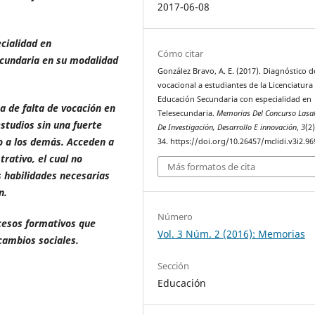
2017-06-08
cialidad en
Cómo citar
ecundaria en su modalidad
González Bravo, A. E. (2017). Diagnóstico de
vocacional a estudiantes de la Licenciatura
Educación Secundaria con especialidad en
a de falta de vocación en
Telesecundaria.
Memorias Del Concurso Lasal
studios sin una fuerte
De Investigación, Desarrollo E innovación
,
3
(2
o a los demás.
Acceden a
34. https://doi.org/10.26457/mclidi.v3i2.96
rativo, el cual no
Más formatos de cita
s habilidades necesarias
n.
Número
ocesos formativos que
Vol. 3 Núm. 2 (2016): Memorias
cambios sociales.
Sección
Educación