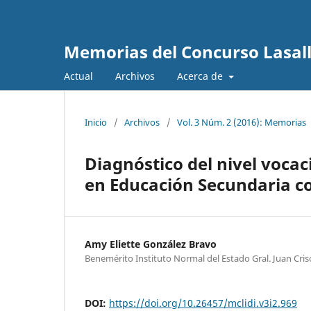
Memorias del Concurso Lasalli
Actual
Archivos
Acerca de
Inicio
/
Archivos
/
Vol. 3 Núm. 2 (2016): Memorias
Diagnóstico del nivel vocac
en Educación Secundaria co
Amy Eliette González Bravo
Benemérito Instituto Normal del Estado Gral. Juan Cri
DOI:
https://doi.org/10.26457/mclidi.v3i2.969