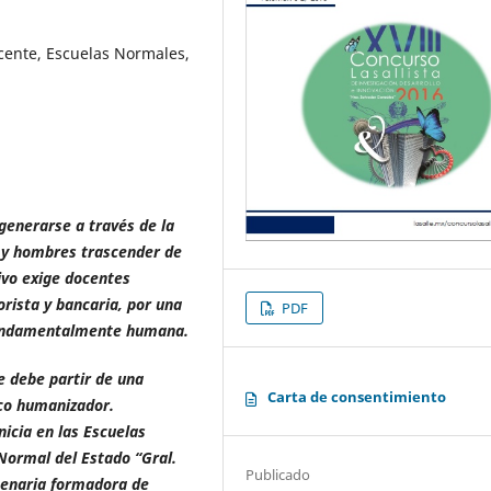
cente, Escuelas Normales,
generarse a través de la
 y hombres trascender de
ivo exige docentes
rista y bancaria, por una
PDF
o fundamentalmente humana.
e debe partir de una
Carta de consentimiento
co humanizador.
icia en las Escuelas
Normal del Estado “Gral.
Publicado
ntenaria formadora de