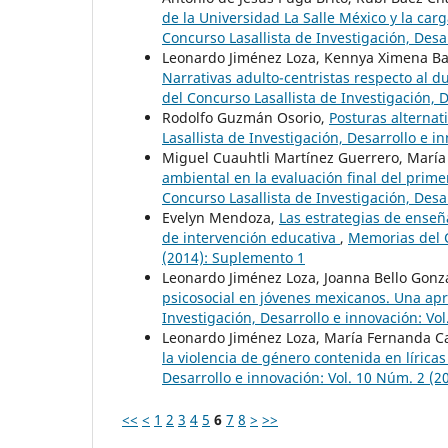
de la Universidad La Salle México y la ca
Concurso Lasallista de Investigación, Desa
Leonardo Jiménez Loza, Kennya Ximena Bar
Narrativas adulto-centristas respecto al 
del Concurso Lasallista de Investigación, 
Rodolfo Guzmán Osorio,
Posturas alternat
Lasallista de Investigación, Desarrollo e 
Miguel Cuauhtli Martínez Guerrero, María 
ambiental en la evaluación final del prim
Concurso Lasallista de Investigación, Desa
Evelyn Mendoza,
Las estrategias de enseñ
de intervención educativa
,
Memorias del C
(2014): Suplemento 1
Leonardo Jiménez Loza, Joanna Bello Gonz
psicosocial en jóvenes mexicanos. Una a
Investigación, Desarrollo e innovación: Vo
Leonardo Jiménez Loza, María Fernanda C
la violencia de género contenida en lírica
Desarrollo e innovación: Vol. 10 Núm. 2 (
<<
<
1
2
3
4
5
6
7
8
>
>>