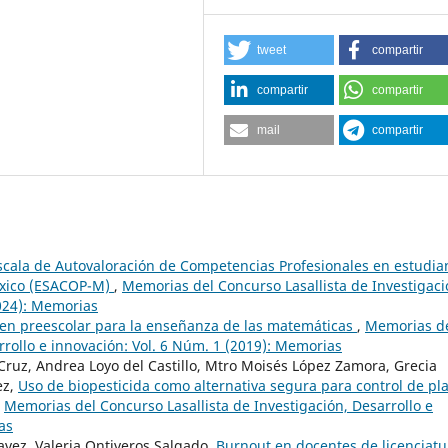
tweet
compartir
compartir
compartir
mail
compartir
scala de Autovaloración de Competencias Profesionales en estudia
éxico (ESACOP-M)
,
Memorias del Concurso Lasallista de Investigaci
2024): Memorias
en preescolar para la enseñanza de las matemáticas
,
Memorias d
rrollo e innovación: Vol. 6 Núm. 1 (2019): Memorias
Cruz, Andrea Loyo del Castillo, Mtro Moisés López Zamora, Grecia
ez,
Uso de biopesticida como alternativa segura para control de pl
,
Memorias del Concurso Lasallista de Investigación, Desarrollo e
as
avez, Valeria Ontiveros Salgado,
Burnout en docentes de licenciatu