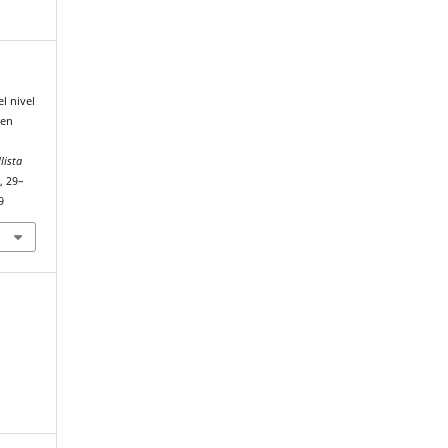
l nivel
 en
lista
), 29–
9