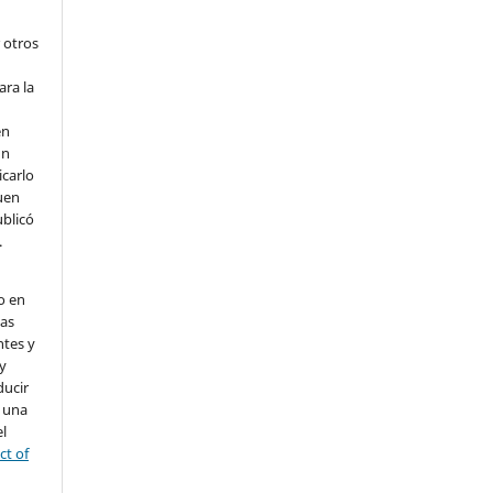
 otros
ara la
en
un
icarlo
uen
ublicó
.
o en
nas
ntes y
 y
ducir
a una
l
ct of