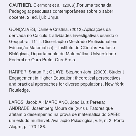
GAUTHIER, Clermont et al. (2006).Por uma teoria da
Pedagogia: pesquisas contemporâneas sobre o saber
docente. 2. ed. Ijuí: Unijuí.
GONÇALVES, Daniele Cristina. (2012).Aplicações da
derivada no Cálculo I: atividades investigativas usando o
Geogebra. 111 f. Dissertação (Mestrado Profissional em
Educação Matemática) – Instituto de Ciências Exatas e
Biológicas, Departamento de Matemática, Universidade
Federal de Ouro Preto. OuroPreto.
HARPER, Shaun R.; QUAYE, Stephen John.(2009). Student
Engagement in Higher Education: theoretical perspectives
and practical approaches for diverse populations. New York:
Routledge.
LAROS, Jacob A.; MARCIANO, João Luiz Pereira;
ANDRADE, Josemberg Moura de (2010). Fatores que
afetam o desempenho na prova de matemática do SAEB:
um estudo multinível. Avaliação Psicológica, v. 9, n. 2. Porto
Alegre, p. 173-186.