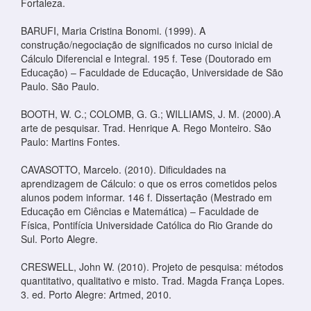
Fortaleza.
BARUFI, Maria Cristina Bonomi. (1999). A
construção/negociação de significados no curso inicial de
Cálculo Diferencial e Integral. 195 f. Tese (Doutorado em
Educação) – Faculdade de Educação, Universidade de São
Paulo. São Paulo.
BOOTH, W. C.; COLOMB, G. G.; WILLIAMS, J. M. (2000).A
arte de pesquisar. Trad. Henrique A. Rego Monteiro. São
Paulo: Martins Fontes.
CAVASOTTO, Marcelo. (2010). Dificuldades na
aprendizagem de Cálculo: o que os erros cometidos pelos
alunos podem informar. 146 f. Dissertação (Mestrado em
Educação em Ciências e Matemática) – Faculdade de
Física, Pontifícia Universidade Católica do Rio Grande do
Sul. Porto Alegre.
CRESWELL, John W. (2010). Projeto de pesquisa: métodos
quantitativo, qualitativo e misto. Trad. Magda França Lopes.
3. ed. Porto Alegre: Artmed, 2010.