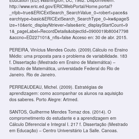
Education (ED).Washington, DC, 1982. Disponívelem:
http://www.eric.ed.gov/ERICWebPortal/Home.portal?
_nfpb=true&ERICExtSearch_SearchValue_0=robert+pace&s
earchtype=basic&ERICExtSearch_SearchType_0=kw&pageS
ize=10&eric_displayNtriever=false&eric_displayStartCount=9
1&_pageLabel=RecordDetails&objectId=0900019b80047798
&accno=ED227101&_nfls=false Acceso en: 30 de abr. 2015.
PEREIRA, Vinícius Mendes Couto. (2009).Cálculo no Ensino
Médio: uma proposta para o problema de variabilidade. 183
f. Dissertação (Mestrado em Ensino de Matemática) –
Instituto de Matemática, universidade Federal do Rio de
Janeiro. Rio de Janeiro.
PERREAUDEAU, Michel. (2009). Estratégias de
aprendizagem: como acompanhar os alunos na aquisição
dos saberes. Porto Alegre: Artmed.
SANTOS, Guilherme Mendes Tomaz dos. (2014). O
comprometimento do estudante e a aprendizagem em
Cálculo Diferencial e Integral I. 217 f. Dissertação (Mestrado
em Educação) – Centro Universitário La Salle. Canoas.