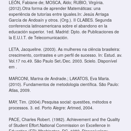
LEÓN, Fabiane de; MOSCA, Aldo; RUBIO, Virgínia.
(2012).Otra forma de aprender Matemáticas: una
experiência de tutorías entre iguales.In: Jesús Arriaga
García de Andoaín y otros. (Org.). II CLABES. Segunda
conferencia latinoamericana sobre el abandono en la
educación superior. 1ed. Madrid: Dpto. de Publicaciones de
la E.U.I.T. de Telecomunicación.
LETA, Jacqueline. (2003). As mulheres na ciência brasileira:
crescimento, contrastes e um perfil de sucesso. In: Estud. av.
Vol.17 no.49. São Paulo Set./Dec. 2003. Scielo. Disponível
em
.
MARCONI, Marina de Andrade.; LAKATOS, Eva Maria.
(2010). Fundamentos de metodologia científica. São Paulo:
Atlas, 2009.
MAY, Tim. (2004).Pesquisa social: questões, métodos e
processos. 3. ed. Porto Alegre: Artmed, 2004.
PACE, Charles Robert. (1982). Achievement and the Quality
of Student Effort.National Commission on Excellence in