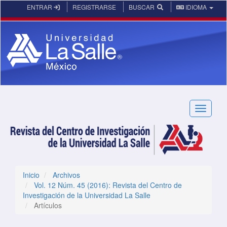
Navegación principal
ENTRAR
REGISTRARSE
BUSCAR
IDIOMA
Contenido principal
Barra lateral
Toggle n
Inicio
Archivos
Vol. 12 Núm. 45 (2016): Revista del Centro de
Investigación de la Universidad La Salle
Artículos