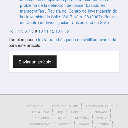
problema de la detección de cáncer basado en
mamografías
,
Revista del Centro de Investigación de
la Universidad la Salle: Vol. 7 Núm. 28 (2007): Revista
del Centro de Investigacion. Universidad La Salle
<<
<
4
5
6
7
8
9
10
11
12
13
>
>>
También puede
Iniciar una búsqueda de similitud avanzada
para este artículo.
Enviar
Enviar un artículo
un
artículo
Contáctanos
Trabaja en La Salle
Universidad Segura
Por la Tierra
Bajío
Cancún
Cuernavaca
Chihuahua
Laguna
Monterrey
Morelia
Nezahualcóyotl
Noroeste
Oaxaca
Pachuca