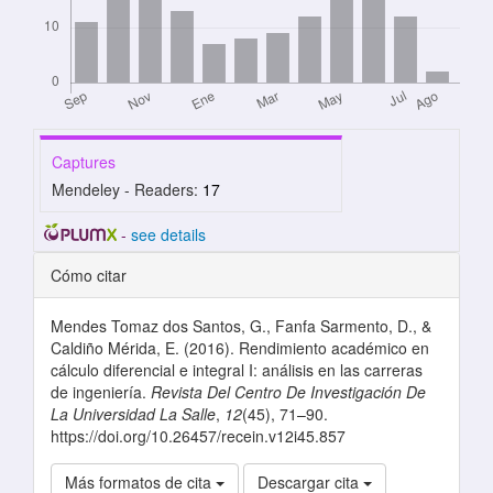
Captures
Mendeley - Readers:
17
-
see details
Detalles del artículo
Cómo citar
Mendes Tomaz dos Santos, G., Fanfa Sarmento, D., &
Caldiño Mérida, E. (2016). Rendimiento académico en
cálculo diferencial e integral I: análisis en las carreras
de ingeniería.
Revista Del Centro De Investigación De
La Universidad La Salle
,
12
(45), 71–90.
https://doi.org/10.26457/recein.v12i45.857
Más formatos de cita
Descargar cita