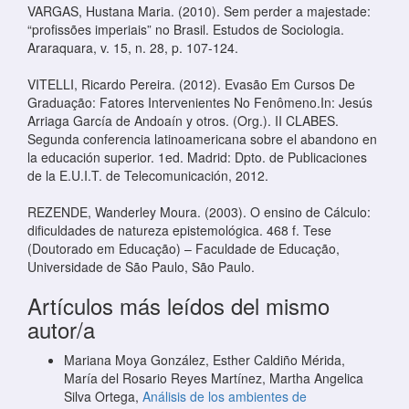
VARGAS, Hustana Maria. (2010). Sem perder a majestade:
“profissões imperiais” no Brasil. Estudos de Sociologia.
Araraquara, v. 15, n. 28, p. 107-124.
VITELLI, Ricardo Pereira. (2012). Evasão Em Cursos De
Graduação: Fatores Intervenientes No Fenômeno.In: Jesús
Arriaga García de Andoaín y otros. (Org.). II CLABES.
Segunda conferencia latinoamericana sobre el abandono en
la educación superior. 1ed. Madrid: Dpto. de Publicaciones
de la E.U.I.T. de Telecomunicación, 2012.
REZENDE, Wanderley Moura. (2003). O ensino de Cálculo:
dificuldades de natureza epistemológica. 468 f. Tese
(Doutorado em Educação) – Faculdade de Educação,
Universidade de São Paulo, São Paulo.
Artículos más leídos del mismo
autor/a
Mariana Moya González, Esther Caldiño Mérida,
María del Rosario Reyes Martínez, Martha Angelica
Silva Ortega,
Análisis de los ambientes de