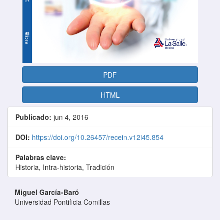
PDF
HTML
Publicado:
jun 4, 2016
DOI:
https://doi.org/10.26457/recein.v12i45.854
Palabras clave:
Historia, Intra-historia, Tradición
Contenido principal del artículo
Miguel García-Baró
Universidad Pontificia Comillas