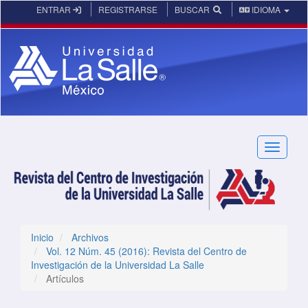
Navegación principal
ENTRAR
REGISTRARSE
BUSCAR
IDIOMA
Contenido principal
Barra lateral
Toggle n
Inicio
Archivos
Vol. 12 Núm. 45 (2016): Revista del Centro de
Investigación de la Universidad La Salle
Artículos