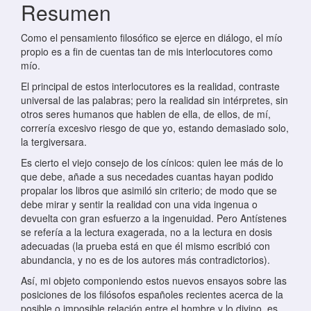
Resumen
Como el pensamiento filosófico se ejerce en diálogo, el mío
propio es a fin de cuentas tan de mis interlocutores como
mío.
El principal de estos interlocutores es la realidad, contraste
universal de las palabras; pero la realidad sin intérpretes, sin
otros seres humanos que hablen de ella, de ellos, de mí,
correría excesivo riesgo de que yo, estando demasiado solo,
la tergiversara.
Es cierto el viejo consejo de los cínicos: quien lee más de lo
que debe, añade a sus necedades cuantas hayan podido
propalar los libros que asimiló sin criterio; de modo que se
debe mirar y sentir la realidad con una vida ingenua o
devuelta con gran esfuerzo a la ingenuidad. Pero Antístenes
se refería a la lectura exagerada, no a la lectura en dosis
adecuadas (la prueba está en que él mismo escribió con
abundancia, y no es de los autores más contradictorios).
Así, mi objeto componiendo estos nuevos ensayos sobre las
posiciones de los filósofos españoles recientes acerca de la
posible o imposible relación entre el hombre y lo divino, es