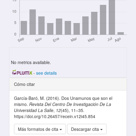
No metrics available.
-
see details
Detalles del artículo
Cómo citar
García-Baró, M. (2016). Dos Unamunos que son el
mismo.
Revista Del Centro De Investigación De La
Universidad La Salle
,
12
(45), 11–35.
https://doi.org/10.26457/recein.v12i45.854
Más formatos de cita
Descargar cita