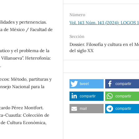
Número
ilidades y pertenencias.
Vol. 143 Núm. 143 (2024): LOGOS 
a de México / Facultad de
Sección
Dossier. Filosofía y cultura en el 
tico y el problema de la
del siglo XX
Villanueva”. Heterofonía:
.
cos: Método, partituras y
tweet
compartir
nsejo Nacional para la
compartir
compartir
icardo Pérez Montfort.
mail
compartir
ca-Cuautla: Colección de
 de Cultura Económica,