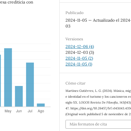
sa crediticia con
Publicado
2024-11-05 — Actualizado el 2024
03
Versiones
2024-12-06 (4)
2024-12-03 (3)
2024-11-05 (2)
2024-11-05 (1)
Cómo citar
Martínez Gutiérrez, L. G. (2024). Música, mi
e identidad en el turismo y los cancioneros en
siglo XX.
LOGOS Revista De Filosofía
,
143
(143
47. https://doi.org/10.26457/lrf.v143i143.43
(Original work published 5 de noviembre de 
Más formatos de cita