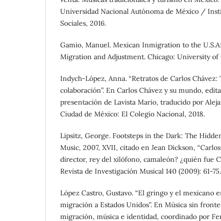
Universidad Nacional Autónoma de México / Insti
Sociales, 2016.
Gamio, Manuel. Mexican Inmigration to the U.S.A
Migration and Adjustment. Chicago: University of 
Indych-López, Anna. “Retratos de Carlos Chávez:
colaboración”. En Carlos Chávez y su mundo, edit
presentación de Lavista Mario, traducido por Alej
Ciudad de México: El Colegio Nacional, 2018.
Lipsitz, George. Footsteps in the Dark: The Hidden
Music, 2007, XVII, citado en Jean Dickson, “Carlos
director, rey del xilófono, camaleón? ¿quién fue C
Revista de Investigación Musical 140 (2009): 61-75.
López Castro, Gustavo. “El gringo y el mexicano e
migración a Estados Unidos”. En Música sin fronte
migración, música e identidad, coordinado por Fe