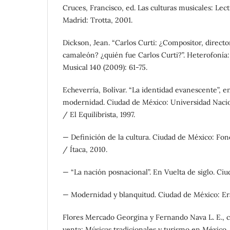
Cruces, Francisco, ed. Las culturas musicales: Lec
Madrid: Trotta, 2001.
Dickson, Jean. “Carlos Curti: ¿Compositor, director
camaleón? ¿quién fue Carlos Curti?”. Heterofonía:
Musical 140 (2009): 61-75.
Echeverría, Bolívar. “La identidad evanescente”, en
modernidad. Ciudad de México: Universidad Nac
/ El Equilibrista, 1997.
— Definición de la cultura. Ciudad de México: Fo
/ Ítaca, 2010.
— “La nación posnacional”. En Vuelta de siglo. Ciu
— Modernidad y blanquitud. Ciudad de México: Er
Flores Mercado Georgina y Fernando Nava L. E., 
venta: Músicas tradicionales y turismo en México