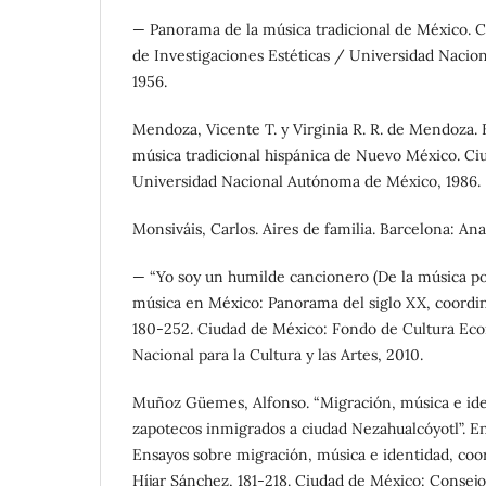
— Panorama de la música tradicional de México. C
de Investigaciones Estéticas / Universidad Naci
1956.
Mendoza, Vicente T. y Virginia R. R. de Mendoza. E
música tradicional hispánica de Nuevo México. Ci
Universidad Nacional Autónoma de México, 1986.
Monsiváis, Carlos. Aires de familia. Barcelona: A
— “Yo soy un humilde cancionero (De la música po
música en México: Panorama del siglo XX, coordin
180-252. Ciudad de México: Fondo de Cultura Ec
Nacional para la Cultura y las Artes, 2010.
Muñoz Güemes, Alfonso. “Migración, música e iden
zapotecos inmigrados a ciudad Nezahualcóyotl”. En
Ensayos sobre migración, música e identidad, co
Híjar Sánchez, 181-218. Ciudad de México: Consejo