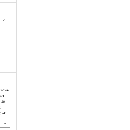
-12-
gración
 el
), 29–
50
2024)