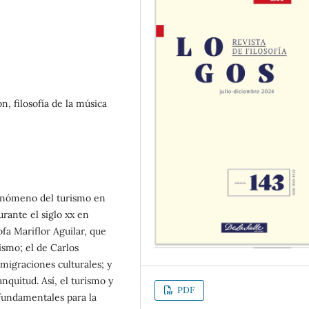
n, filosofía de la música
fenómeno del turismo en
rante el siglo xx en
sofa Mariflor Aguilar, que
ismo; el de Carlos
igraciones culturales; y
anquitud. Así, el turismo y
PDF
fundamentales para la