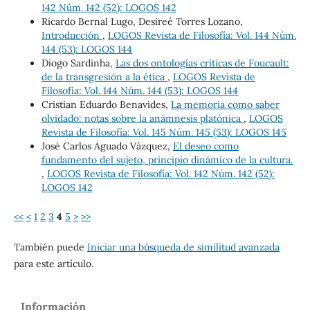
142 Núm. 142 (52): LOGOS 142
Ricardo Bernal Lugo, Desireé Torres Lozano,
Introducción
,
LOGOS Revista de Filosofía: Vol. 144 Núm.
144 (53): LOGOS 144
Diogo Sardinha,
Las dos ontologías críticas de Foucault:
de la transgresión a la ética
,
LOGOS Revista de
Filosofía: Vol. 144 Núm. 144 (53): LOGOS 144
Cristian Eduardo Benavides,
La memoria como saber
olvidado: notas sobre la anámnesis platónica
,
LOGOS
Revista de Filosofía: Vol. 145 Núm. 145 (53): LOGOS 145
José Carlos Aguado Vázquez,
El deseo como
fundamento del sujeto, principio dinámico de la cultura.
,
LOGOS Revista de Filosofía: Vol. 142 Núm. 142 (52):
LOGOS 142
<<
<
1
2
3
4
5
>
>>
También puede
Iniciar una búsqueda de similitud avanzada
para este artículo.
Información