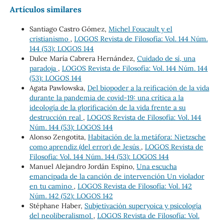
Artículos similares
Santiago Castro Gómez,
Michel Foucault y el
cristianismo
,
LOGOS Revista de Filosofía: Vol. 144 Núm.
144 (53): LOGOS 144
Dulce María Cabrera Hernández,
Cuidado de sí, una
paradoja
,
LOGOS Revista de Filosofía: Vol. 144 Núm. 144
(53): LOGOS 144
Agata Pawlowska,
Del biopoder a la reificación de la vida
durante la pandemia de covid-19: una crítica a la
ideología de la glorificación de la vida frente a su
destrucción real
,
LOGOS Revista de Filosofía: Vol. 144
Núm. 144 (53): LOGOS 144
Alonso Zengotita,
Habitación de la metáfora: Nietzsche
como aprendiz (del error) de Jesús
,
LOGOS Revista de
Filosofía: Vol. 144 Núm. 144 (53): LOGOS 144
Manuel Alejandro Jordán Espino,
Una escucha
emancipada de la canción de intervención Un violador
en tu camino
,
LOGOS Revista de Filosofía: Vol. 142
Núm. 142 (52): LOGOS 142
Stéphane Haber,
Subjetivación superyoica y psicología
del neoliberalismo1
,
LOGOS Revista de Filosofía: Vol.