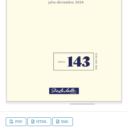
PDF
HTML
XML