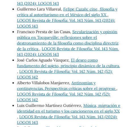
143 (2024): LOGOS 143
Guillermo Lara Villareal,
Felipe Cazals: cine, filosofía y
crítica al autoritarismo en el México del siglo XX
,
LOGOS Revista de Filosofía: Vol. 143 Núm. 143 (2024):
LOGOS 143
Francisco Presta de las Casas,
Secularización y opinión
pública en Tocqueville: reflexiones sobre el
destronamiento de la filosofía como disciplina directriz
de la crítica
,
LOGOS Revista de Filosofía: Vol. 143 Núm.
143 (2024): LOGOS 143
José Carlos Aguado Vázquez,
El deseo como
fundamento del sujeto, principio dinámico de la cultura.
,
LOGOS Revista de Filosofía: Vol. 142 Núm. 142 (52):
LOGOS 142
Alberto Villalobos Manjarrez,
Antinomias y
contingencias. Perspectivas críticas sobre el progreso
,
LOGOS Revista de Filosofía: Vol. 142 Núm. 142 (52):
LOGOS 142
Luis Guillermo Martínez Gutiérrez,
Música, migración e
identidad en el turismo y los cancioneros en el siglo XX
,
LOGOS Revista de Filosofía: Vol. 143 Núm. 143 (2024):
LOGOS 143