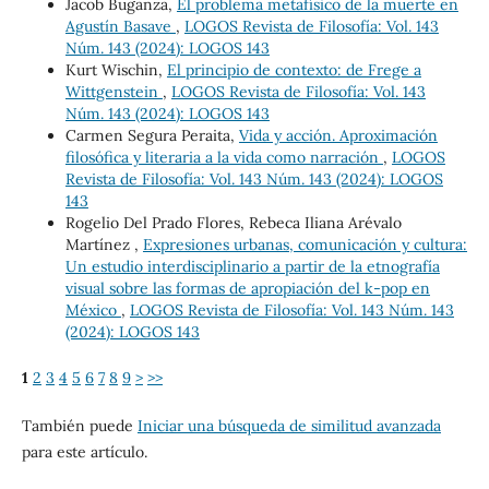
Jacob Buganza,
El problema metafísico de la muerte en
Agustín Basave
,
LOGOS Revista de Filosofía: Vol. 143
Núm. 143 (2024): LOGOS 143
Kurt Wischin,
El principio de contexto: de Frege a
Wittgenstein
,
LOGOS Revista de Filosofía: Vol. 143
Núm. 143 (2024): LOGOS 143
Carmen Segura Peraita,
Vida y acción. Aproximación
filosófica y literaria a la vida como narración
,
LOGOS
Revista de Filosofía: Vol. 143 Núm. 143 (2024): LOGOS
143
Rogelio Del Prado Flores, Rebeca Iliana Arévalo
Martínez ,
Expresiones urbanas, comunicación y cultura:
Un estudio interdisciplinario a partir de la etnografía
visual sobre las formas de apropiación del k-pop en
México
,
LOGOS Revista de Filosofía: Vol. 143 Núm. 143
(2024): LOGOS 143
1
2
3
4
5
6
7
8
9
>
>>
También puede
Iniciar una búsqueda de similitud avanzada
para este artículo.