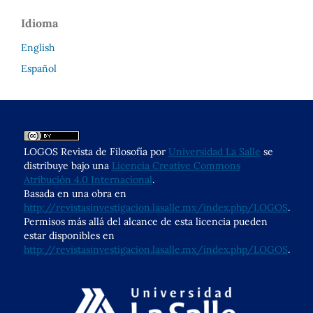
Idioma
English
Español
LOGOS Revista de Filosofía por
Universidad La Salle
se
distribuye bajo una
Licencia Creative Commons
Atribución 4.0 Internacional
.
Basada en una obra en
http://revistasinvestigacion.lasalle.mx/index.php/LOGOS
.
Permisos más allá del alcance de esta licencia pueden
estar disponibles en
http://revistasinvestigacion.lasalle.mx/index.php/LOGOS
.