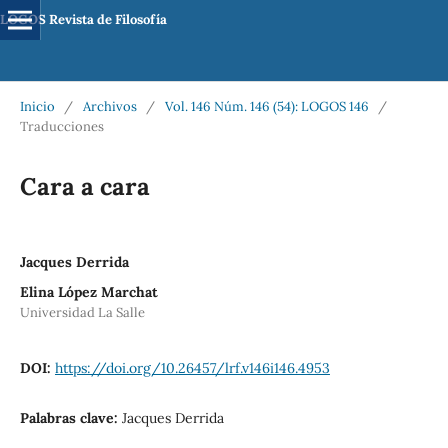
LOGOS Revista de Filosofía
Inicio
/
Archivos
/
Vol. 146 Núm. 146 (54): LOGOS 146
/
Traducciones
Cara a cara
Jacques Derrida
Elina López Marchat
Universidad La Salle
DOI:
https://doi.org/10.26457/lrf.v146i146.4953
Palabras clave:
Jacques Derrida