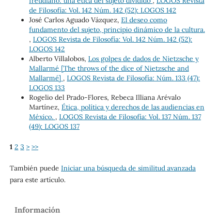
freudiano: una ética del sujeto dividido
,
LOGOS Revista
de Filosofía: Vol. 142 Núm. 142 (52): LOGOS 142
José Carlos Aguado Vázquez,
El deseo como
fundamento del sujeto, principio dinámico de la cultura.
,
LOGOS Revista de Filosofía: Vol. 142 Núm. 142 (52):
LOGOS 142
Alberto Villalobos,
Los golpes de dados de Nietzsche y
Mallarmé [The throws of the dice of Nietzsche and
Mallarmé]
,
LOGOS Revista de Filosofía: Núm. 133 (47):
LOGOS 133
Rogelio del Prado-Flores, Rebeca Illiana Arévalo
Martínez,
Ética, política y derechos de las audiencias en
México.
,
LOGOS Revista de Filosofía: Vol. 137 Núm. 137
(49): LOGOS 137
1
2
3
>
>>
También puede
Iniciar una búsqueda de similitud avanzada
para este artículo.
Información