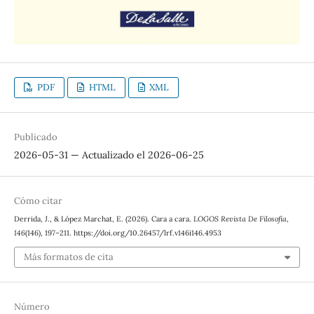
PDF
HTML
XML
Publicado
2026-05-31 — Actualizado el 2026-06-25
Cómo citar
Derrida, J., & López Marchat, E. (2026). Cara a cara.
LOGOS Revista De Filosofía
,
146
(146), 197–211. https://doi.org/10.26457/lrf.v146i146.4953
Más formatos de cita
Número