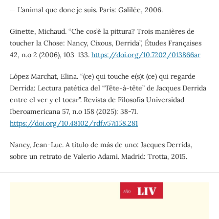
— L’animal que donc je suis. París: Galilée, 2006.
Ginette, Michaud. “Che cos’è la pittura? Trois manières de
toucher la Chose: Nancy, Cixous, Derrida”, Études Françaises
42, n.o 2 (2006), 103-133.
https://doi.org/10.7202/013866ar
López Marchat, Elina. “(ce) qui touche e(s)t (ce) qui regarde
Derrida: Lectura patética del “Tête-à-tête” de Jacques Derrida
entre el ver y el tocar”. Revista de Filosofía Universidad
Iberoamericana 57, n.o 158 (2025): 38-71.
https://doi.org/10.48102/rdf.v57i158.281
Nancy, Jean-Luc. A título de más de uno: Jacques Derrida,
sobre un retrato de Valerio Adami. Madrid: Trotta, 2015.