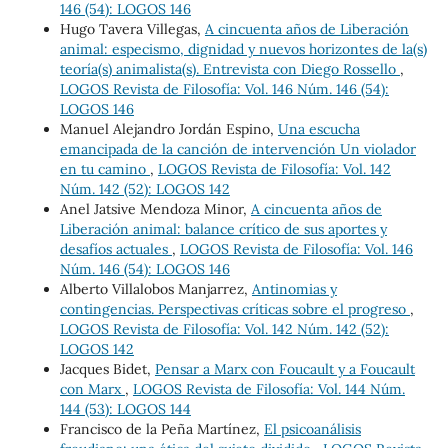
146 (54): LOGOS 146
Hugo Tavera Villegas,
A cincuenta años de Liberación
animal: especismo, dignidad y nuevos horizontes de la(s)
teoría(s) animalista(s). Entrevista con Diego Rossello
,
LOGOS Revista de Filosofía: Vol. 146 Núm. 146 (54):
LOGOS 146
Manuel Alejandro Jordán Espino,
Una escucha
emancipada de la canción de intervención Un violador
en tu camino
,
LOGOS Revista de Filosofía: Vol. 142
Núm. 142 (52): LOGOS 142
Anel Jatsive Mendoza Minor,
A cincuenta años de
Liberación animal: balance crítico de sus aportes y
desafíos actuales
,
LOGOS Revista de Filosofía: Vol. 146
Núm. 146 (54): LOGOS 146
Alberto Villalobos Manjarrez,
Antinomias y
contingencias. Perspectivas críticas sobre el progreso
,
LOGOS Revista de Filosofía: Vol. 142 Núm. 142 (52):
LOGOS 142
Jacques Bidet,
Pensar a Marx con Foucault y a Foucault
con Marx
,
LOGOS Revista de Filosofía: Vol. 144 Núm.
144 (53): LOGOS 144
Francisco de la Peña Martínez,
El psicoanálisis