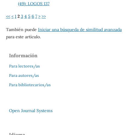
(49): LOGOS 137
<<
<
1
2
3
4
5
6
7
>
>>
También puede
Iniciar una búsqueda de similitud avanzada
para este artículo.
Información
Para lectores/as
Para autores/as
Para bibliotecarios/as
Open Journal Systems
Idioma