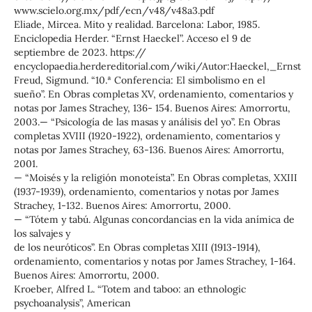
www.scielo.org.mx/pdf/ecn/v48/v48a3.pdf
Eliade, Mircea. Mito y realidad. Barcelona: Labor, 1985.
Enciclopedia Herder. “Ernst Haeckel”. Acceso el 9 de
septiembre de 2023. https://
encyclopaedia.herdereditorial.com/wiki/Autor:Haeckel,_Ernst
Freud, Sigmund. “10.ª Conferencia: El simbolismo en el
sueño”. En Obras completas XV, ordenamiento, comentarios y
notas por James Strachey, 136- 154. Buenos Aires: Amorrortu,
2003.— “Psicología de las masas y análisis del yo”. En Obras
completas XVIII (1920-1922), ordenamiento, comentarios y
notas por James Strachey, 63-136. Buenos Aires: Amorrortu,
2001.
— “Moisés y la religión monoteísta”. En Obras completas, XXIII
(1937-1939), ordenamiento, comentarios y notas por James
Strachey, 1-132. Buenos Aires: Amorrortu, 2000.
— “Tótem y tabú. Algunas concordancias en la vida anímica de
los salvajes y
de los neuróticos”. En Obras completas XIII (1913-1914),
ordenamiento, comentarios y notas por James Strachey, 1-164.
Buenos Aires: Amorrortu, 2000.
Kroeber, Alfred L. “Totem and taboo: an ethnologic
psychoanalysis”, American