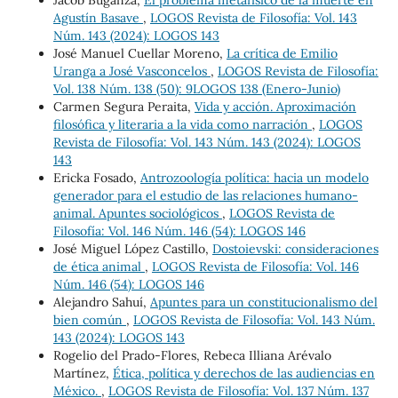
Jacob Buganza,
El problema metafísico de la muerte en
Agustín Basave
,
LOGOS Revista de Filosofía: Vol. 143
Núm. 143 (2024): LOGOS 143
José Manuel Cuellar Moreno,
La crítica de Emilio
Uranga a José Vasconcelos
,
LOGOS Revista de Filosofía:
Vol. 138 Núm. 138 (50): 9LOGOS 138 (Enero-Junio)
Carmen Segura Peraita,
Vida y acción. Aproximación
filosófica y literaria a la vida como narración
,
LOGOS
Revista de Filosofía: Vol. 143 Núm. 143 (2024): LOGOS
143
Ericka Fosado,
Antrozoología política: hacia un modelo
generador para el estudio de las relaciones humano-
animal. Apuntes sociológicos
,
LOGOS Revista de
Filosofía: Vol. 146 Núm. 146 (54): LOGOS 146
José Miguel López Castillo,
Dostoievski: consideraciones
de ética animal
,
LOGOS Revista de Filosofía: Vol. 146
Núm. 146 (54): LOGOS 146
Alejandro Sahuí,
Apuntes para un constitucionalismo del
bien común
,
LOGOS Revista de Filosofía: Vol. 143 Núm.
143 (2024): LOGOS 143
Rogelio del Prado-Flores, Rebeca Illiana Arévalo
Martínez,
Ética, política y derechos de las audiencias en
México.
,
LOGOS Revista de Filosofía: Vol. 137 Núm. 137