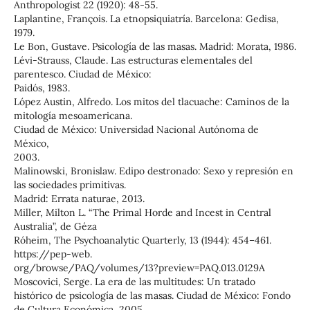
Anthropologist 22 (1920): 48-55.
Laplantine, François. La etnopsiquiatría. Barcelona: Gedisa,
1979.
Le Bon, Gustave. Psicología de las masas. Madrid: Morata, 1986.
Lévi-Strauss, Claude. Las estructuras elementales del
parentesco. Ciudad de México:
Paidós, 1983.
López Austin, Alfredo. Los mitos del tlacuache: Caminos de la
mitología mesoamericana.
Ciudad de México: Universidad Nacional Autónoma de
México,
2003.
Malinowski, Bronislaw. Edipo destronado: Sexo y represión en
las sociedades primitivas.
Madrid: Errata naturae, 2013.
Miller, Milton L. “The Primal Horde and Incest in Central
Australia”, de Géza
Róheim, The Psychoanalytic Quarterly, 13 (1944): 454–461.
https://pep-web.
org/browse/PAQ/volumes/13?preview=PAQ.013.0129A
Moscovici, Serge. La era de las multitudes: Un tratado
histórico de psicología de las masas. Ciudad de México: Fondo
de Cultura Económica, 2005.