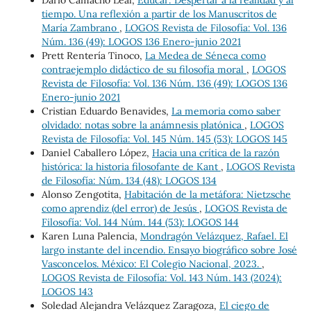
Dario Camacho Leal,
Educar: Despertar a la realidad y al
tiempo. Una reflexión a partir de los Manuscritos de
María Zambrano
,
LOGOS Revista de Filosofía: Vol. 136
Núm. 136 (49): LOGOS 136 Enero-junio 2021
Prett Rentería Tinoco,
La Medea de Séneca como
contraejemplo didáctico de su filosofía moral
,
LOGOS
Revista de Filosofía: Vol. 136 Núm. 136 (49): LOGOS 136
Enero-junio 2021
Cristian Eduardo Benavides,
La memoria como saber
olvidado: notas sobre la anámnesis platónica
,
LOGOS
Revista de Filosofía: Vol. 145 Núm. 145 (53): LOGOS 145
Daniel Caballero López,
Hacia una crítica de la razón
histórica: la historia filosofante de Kant
,
LOGOS Revista
de Filosofía: Núm. 134 (48): LOGOS 134
Alonso Zengotita,
Habitación de la metáfora: Nietzsche
como aprendiz (del error) de Jesús
,
LOGOS Revista de
Filosofía: Vol. 144 Núm. 144 (53): LOGOS 144
Karen Luna Palencia,
Mondragón Velázquez, Rafael. El
largo instante del incendio. Ensayo biográfico sobre José
Vasconcelos. México: El Colegio Nacional, 2023.
,
LOGOS Revista de Filosofía: Vol. 143 Núm. 143 (2024):
LOGOS 143
Soledad Alejandra Velázquez Zaragoza,
El ciego de