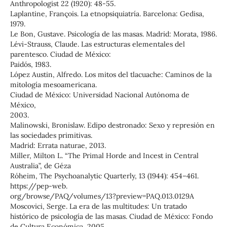
Anthropologist 22 (1920): 48-55.
Laplantine, François. La etnopsiquiatría. Barcelona: Gedisa,
1979.
Le Bon, Gustave. Psicología de las masas. Madrid: Morata, 1986.
Lévi-Strauss, Claude. Las estructuras elementales del
parentesco. Ciudad de México:
Paidós, 1983.
López Austin, Alfredo. Los mitos del tlacuache: Caminos de la
mitología mesoamericana.
Ciudad de México: Universidad Nacional Autónoma de
México,
2003.
Malinowski, Bronislaw. Edipo destronado: Sexo y represión en
las sociedades primitivas.
Madrid: Errata naturae, 2013.
Miller, Milton L. “The Primal Horde and Incest in Central
Australia”, de Géza
Róheim, The Psychoanalytic Quarterly, 13 (1944): 454–461.
https://pep-web.
org/browse/PAQ/volumes/13?preview=PAQ.013.0129A
Moscovici, Serge. La era de las multitudes: Un tratado
histórico de psicología de las masas. Ciudad de México: Fondo
de Cultura Económica, 2005.