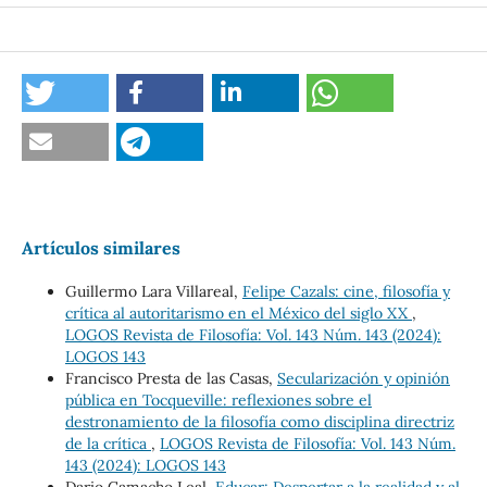
Artículos similares
Guillermo Lara Villareal,
Felipe Cazals: cine, filosofía y
crítica al autoritarismo en el México del siglo XX
,
LOGOS Revista de Filosofía: Vol. 143 Núm. 143 (2024):
LOGOS 143
Francisco Presta de las Casas,
Secularización y opinión
pública en Tocqueville: reflexiones sobre el
destronamiento de la filosofía como disciplina directriz
de la crítica
,
LOGOS Revista de Filosofía: Vol. 143 Núm.
143 (2024): LOGOS 143