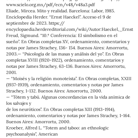
www.scielo.org.mx/pdf/ecn/v48/v48a3.pdf
Eliade, Mircea. Mito y realidad. Barcelona: Labor, 1985.
Enciclopedia Herder. “Ernst Haeckel”. Acceso el 9 de
septiembre de 2023. https://
encyclopaedia.herdereditorial.com/wiki/Autor:Haeckel,_Ernst
Freud, Sigmund. “10.ª Conferencia: El simbolismo en el
sueño”. En Obras completas XV, ordenamiento, comentarios y
notas por James Strachey, 136- 154. Buenos Aires: Amorrortu,
2003.— “Psicología de las masas y análisis del yo”. En Obras
completas XVIII (1920-1922), ordenamiento, comentarios y
notas por James Strachey, 63-136. Buenos Aires: Amorrortu,
2001.
— “Moisés y la religión monoteísta”. En Obras completas, XXIII
(1937-1939), ordenamiento, comentarios y notas por James
Strachey, 1-132. Buenos Aires: Amorrortu, 2000.
— “Tótem y tabú. Algunas concordancias en la vida anímica de
los salvajes y
de los neuróticos”. En Obras completas XIII (1913-1914),
ordenamiento, comentarios y notas por James Strachey, 1-164.
Buenos Aires: Amorrortu, 2000.
Kroeber, Alfred L. “Totem and taboo: an ethnologic
psychoanalysis”, American