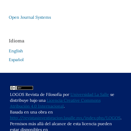
Open Journal Systems
Idioma
English
Español
LOGOS Revista de Filosofía por
Universidad La Salle
se
distribuye bajo una
Licencia Creative Commons
Atribución 4.0 Internacional
.
Basada en una obra en
http://revistasinvestigacion.lasalle.mx/index.php/LOGOS
.
Permisos más allá del alcance de esta licencia pueden
estar disponibles en