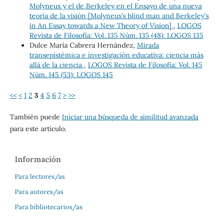
Molyneux y el de Berkeley en el Ensayo de una nueva
teoría de la visión [Molyneux’s blind man and Berkeley's
in An Essay towards a New Theory of Vision]
,
LOGOS
Revista de Filosofía: Vol. 135 Núm. 135 (48): LOGOS 135
Dulce María Cabrera Hernández,
Mirada
transepistémica e investigación educativa: ciencia más
allá de la ciencia
,
LOGOS Revista de Filosofía: Vol. 145
Núm. 145 (53): LOGOS 145
<<
<
1
2
3
4
5
6
7
>
>>
También puede
Iniciar una búsqueda de similitud avanzada
para este artículo.
Información
Para lectores/as
Para autores/as
Para bibliotecarios/as