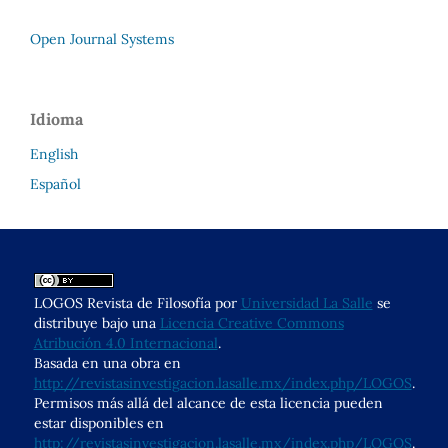
Open Journal Systems
Idioma
English
Español
LOGOS Revista de Filosofía por
Universidad La Salle
se
distribuye bajo una
Licencia Creative Commons
Atribución 4.0 Internacional
.
Basada en una obra en
http://revistasinvestigacion.lasalle.mx/index.php/LOGOS
.
Permisos más allá del alcance de esta licencia pueden
estar disponibles en
http://revistasinvestigacion.lasalle.mx/index.php/LOGOS
.