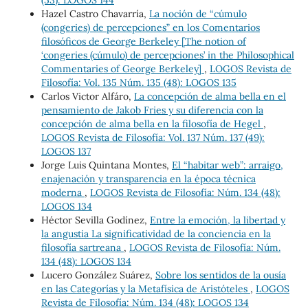
(53): LOGOS 144
Hazel Castro Chavarría,
La noción de “cúmulo
(congeries) de percepciones” en los Comentarios
filosóficos de George Berkeley [The notion of
‘congeries (cúmulo) de percepciones’ in the Philosophical
Commentaries of George Berkeley]
,
LOGOS Revista de
Filosofía: Vol. 135 Núm. 135 (48): LOGOS 135
Carlos Victor Alfáro,
La concepción de alma bella en el
pensamiento de Jakob Fries y su diferencia con la
concepción de alma bella en la filosofía de Hegel
,
LOGOS Revista de Filosofía: Vol. 137 Núm. 137 (49):
LOGOS 137
Jorge Luis Quintana Montes,
El “habitar web”: arraigo,
enajenación y transparencia en la época técnica
moderna
,
LOGOS Revista de Filosofía: Núm. 134 (48):
LOGOS 134
Héctor Sevilla Godínez,
Entre la emoción, la libertad y
la angustia La significatividad de la conciencia en la
filosofía sartreana
,
LOGOS Revista de Filosofía: Núm.
134 (48): LOGOS 134
Lucero González Suárez,
Sobre los sentidos de la ousía
en las Categorías y la Metafísica de Aristóteles
,
LOGOS
Revista de Filosofía: Núm. 134 (48): LOGOS 134