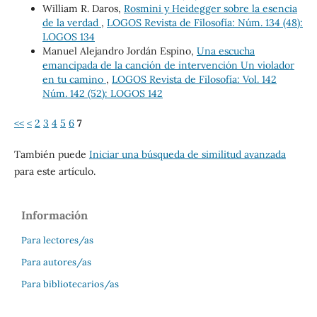
William R. Daros,
Rosmini y Heidegger sobre la esencia
de la verdad
,
LOGOS Revista de Filosofía: Núm. 134 (48):
LOGOS 134
Manuel Alejandro Jordán Espino,
Una escucha
emancipada de la canción de intervención Un violador
en tu camino
,
LOGOS Revista de Filosofía: Vol. 142
Núm. 142 (52): LOGOS 142
<<
<
2
3
4
5
6
7
También puede
Iniciar una búsqueda de similitud avanzada
para este artículo.
Información
Para lectores/as
Para autores/as
Para bibliotecarios/as