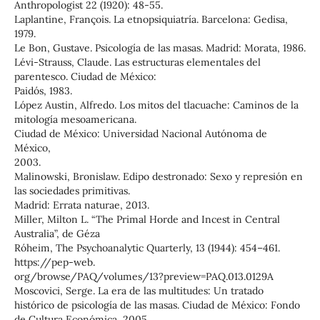
Anthropologist 22 (1920): 48-55.
Laplantine, François. La etnopsiquiatría. Barcelona: Gedisa,
1979.
Le Bon, Gustave. Psicología de las masas. Madrid: Morata, 1986.
Lévi-Strauss, Claude. Las estructuras elementales del
parentesco. Ciudad de México:
Paidós, 1983.
López Austin, Alfredo. Los mitos del tlacuache: Caminos de la
mitología mesoamericana.
Ciudad de México: Universidad Nacional Autónoma de
México,
2003.
Malinowski, Bronislaw. Edipo destronado: Sexo y represión en
las sociedades primitivas.
Madrid: Errata naturae, 2013.
Miller, Milton L. “The Primal Horde and Incest in Central
Australia”, de Géza
Róheim, The Psychoanalytic Quarterly, 13 (1944): 454–461.
https://pep-web.
org/browse/PAQ/volumes/13?preview=PAQ.013.0129A
Moscovici, Serge. La era de las multitudes: Un tratado
histórico de psicología de las masas. Ciudad de México: Fondo
de Cultura Económica, 2005.