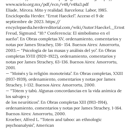
www.scielo.org.mx/pdf/ecn/v48/v48a3.pdf
Eliade, Mircea. Mito y realidad. Barcelona: Labor, 1985.
Enciclopedia Herder. “Ernst Haeckel”. Acceso el 9 de
septiembre de 2023. https://
encyclopaedia.herdereditorial.com/wiki/Autor:Haeckel,_Ernst
Freud, Sigmund. “10.ª Conferencia: El simbolismo en el
sueño”. En Obras completas XV, ordenamiento, comentarios y
notas por James Strachey, 136- 154. Buenos Aires: Amorrortu,
2003.— “Psicología de las masas y análisis del yo”. En Obras
completas XVIII (1920-1922), ordenamiento, comentarios y
notas por James Strachey, 63-136. Buenos Aires: Amorrortu,
2001.
— “Moisés y la religión monoteísta”. En Obras completas, XXIII
(1937-1939), ordenamiento, comentarios y notas por James
Strachey, 1-132. Buenos Aires: Amorrortu, 2000.
— “Tótem y tabú. Algunas concordancias en la vida anímica de
los salvajes y
de los neuróticos”. En Obras completas XIII (1913-1914),
ordenamiento, comentarios y notas por James Strachey, 1-164.
Buenos Aires: Amorrortu, 2000.
Kroeber, Alfred L. “Totem and taboo: an ethnologic
psychoanalysis”, American