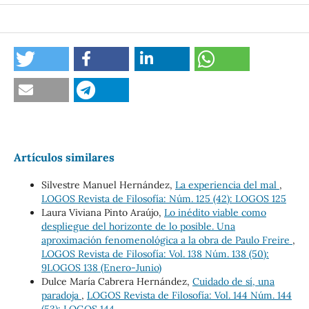
Artículos similares
Silvestre Manuel Hernández,
La experiencia del mal
,
LOGOS Revista de Filosofía: Núm. 125 (42): LOGOS 125
Laura Viviana Pinto Araújo,
Lo inédito viable como
despliegue del horizonte de lo posible. Una
aproximación fenomenológica a la obra de Paulo Freire
,
LOGOS Revista de Filosofía: Vol. 138 Núm. 138 (50):
9LOGOS 138 (Enero-Junio)
Dulce María Cabrera Hernández,
Cuidado de sí, una
paradoja
,
LOGOS Revista de Filosofía: Vol. 144 Núm. 144