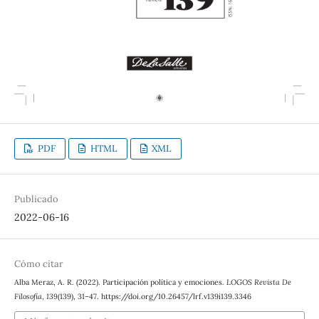
PDF
HTML
XML
Publicado
2022-06-16
Cómo citar
Alba Meraz, A. R. (2022). Participación política y emociones.
LOGOS Revista De
Filosofía
,
139
(139), 31–47. https://doi.org/10.26457/lrf.v139i139.3346