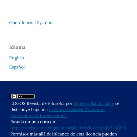
Open Journal Systems
Idioma
English
Español
LOGOS Revista de Filosofía por
Universidad La Salle
se
distribuye bajo una
Licencia Creative Commons
Atribución 4.0 Internacional
.
Basada en una obra en
http://revistasinvestigacion.lasalle.mx/index.php/LOGOS
.
Permisos más allá del alcance de esta licencia pueden