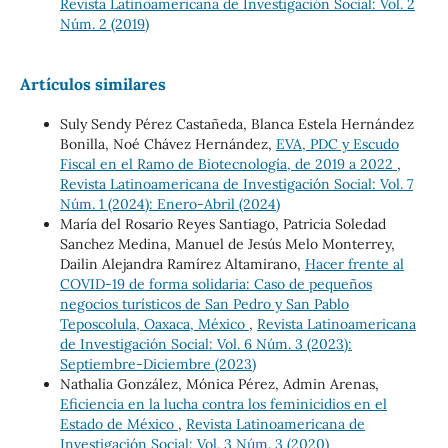
Revista Latinoamericana de Investigación Social: Vol. 2
Núm. 2 (2019)
Artículos similares
Suly Sendy Pérez Castañeda, Blanca Estela Hernández
Bonilla, Noé Chávez Hernández,
EVA, PDC y Escudo
Fiscal en el Ramo de Biotecnología, de 2019 a 2022
,
Revista Latinoamericana de Investigación Social: Vol. 7
Núm. 1 (2024): Enero-Abril (2024)
María del Rosario Reyes Santiago, Patricia Soledad
Sanchez Medina, Manuel de Jesús Melo Monterrey,
Dailin Alejandra Ramírez Altamirano,
Hacer frente al
COVID-19 de forma solidaria: Caso de pequeños
negocios turísticos de San Pedro y San Pablo
Teposcolula, Oaxaca, México
,
Revista Latinoamericana
de Investigación Social: Vol. 6 Núm. 3 (2023):
Septiembre-Diciembre (2023)
Nathalia González, Mónica Pérez, Admin Arenas,
Eficiencia en la lucha contra los feminicidios en el
Estado de México
,
Revista Latinoamericana de
Investigación Social: Vol. 3 Núm. 3 (2020)