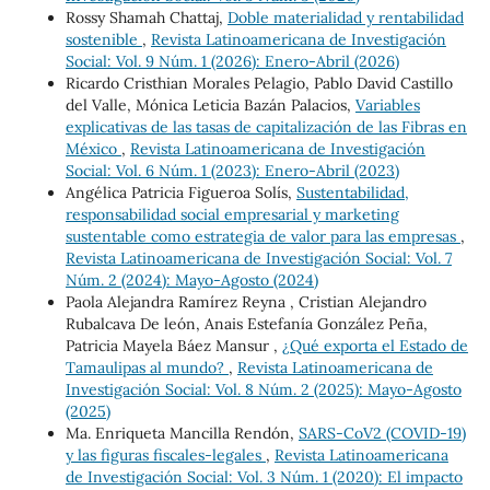
Rossy Shamah Chattaj,
Doble materialidad y rentabilidad
sostenible
,
Revista Latinoamericana de Investigación
Social: Vol. 9 Núm. 1 (2026): Enero-Abril (2026)
Ricardo Cristhian Morales Pelagio, Pablo David Castillo
del Valle, Mónica Leticia Bazán Palacios,
Variables
explicativas de las tasas de capitalización de las Fibras en
México
,
Revista Latinoamericana de Investigación
Social: Vol. 6 Núm. 1 (2023): Enero-Abril (2023)
Angélica Patricia Figueroa Solís,
Sustentabilidad,
responsabilidad social empresarial y marketing
sustentable como estrategia de valor para las empresas
,
Revista Latinoamericana de Investigación Social: Vol. 7
Núm. 2 (2024): Mayo-Agosto (2024)
Paola Alejandra Ramírez Reyna , Cristian Alejandro
Rubalcava De león, Anais Estefanía González Peña,
Patricia Mayela Báez Mansur ,
¿Qué exporta el Estado de
Tamaulipas al mundo?
,
Revista Latinoamericana de
Investigación Social: Vol. 8 Núm. 2 (2025): Mayo-Agosto
(2025)
Ma. Enriqueta Mancilla Rendón,
SARS-CoV2 (COVID-19)
y las figuras fiscales-legales
,
Revista Latinoamericana
de Investigación Social: Vol. 3 Núm. 1 (2020): El impacto