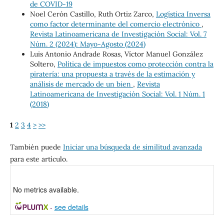
de COVID-19
Noel Cerón Castillo, Ruth Ortiz Zarco,
Logística Inversa
como factor determinante del comercio electrónico
,
Revista Latinoamericana de Investigación Social: Vol. 7
Núm. 2 (2024): Mayo-Agosto (2024)
Luis Antonio Andrade Rosas, Víctor Manuel González
Soltero,
Política de impuestos como protección contra la
piratería: una propuesta a través de la estimación y
análisis de mercado de un bien
,
Revista
Latinoamericana de Investigación Social: Vol. 1 Núm. 1
(2018)
1
2
3
4
>
>>
También puede
Iniciar una búsqueda de similitud avanzada
para este artículo.
No metrics available.
-
see details