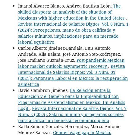
Imanol Álvarez Blanco, Andrea Bautista León,
The
skilled diaspora: an analysis of the situation of
Mexicans with higher education in the United States
,
Revista Internacional de Salarios Dignos: Vol. 6 Núm. 1
(2024): Percepciones, mano de obra calificada y
salarios mínimos, implicaciones para un mercado
laboral equitativo
Carlos Alberto Jiménez-Bandala, Luis Antonio
Andrade, Alia Balam, José Antonio Soto-Rodríguez,
Jose Emiliano Guzmán-Cruz,
Post-pandemic Mexican
labor market outlook: asymmetric recovery
,
Revista
Internacional de Salarios Dignos: Vol. 3 Núm. 01
(2021): Panorama Laboral en México: la recuperación
asimétrica
David Cambron Jiménez,
La Relación entre la
Educación y el Género para la Empleabilidad con
Programas de Asistencialismo en México: Un Análisis
Logit
,
Revista Internacional de Salarios Dignos: Vol. 7
Núm. 2 (2025): Salario mínimo y programas sociales
para alcanzar un bienestar económico pleno
Karla Simoni González Hernández, Marco Antonio
Méndez Salazar,
Gender wage gap in Mexico: