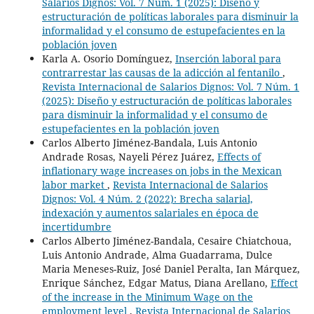
Salarios Dignos: Vol. 7 Núm. 1 (2025): Diseño y
estructuración de políticas laborales para disminuir la
informalidad y el consumo de estupefacientes en la
población joven
Karla A. Osorio Domínguez,
Inserción laboral para
contrarrestar las causas de la adicción al fentanilo
,
Revista Internacional de Salarios Dignos: Vol. 7 Núm. 1
(2025): Diseño y estructuración de políticas laborales
para disminuir la informalidad y el consumo de
estupefacientes en la población joven
Carlos Alberto Jiménez-Bandala, Luis Antonio
Andrade Rosas, Nayeli Pérez Juárez,
Effects of
inflationary wage increases on jobs in the Mexican
labor market
,
Revista Internacional de Salarios
Dignos: Vol. 4 Núm. 2 (2022): Brecha salarial,
indexación y aumentos salariales en época de
incertidumbre
Carlos Alberto Jiménez-Bandala, Cesaire Chiatchoua,
Luis Antonio Andrade, Alma Guadarrama, Dulce
Maria Meneses-Ruiz, José Daniel Peralta, Ian Márquez,
Enrique Sánchez, Edgar Matus, Diana Arellano,
Effect
of the increase in the Minimum Wage on the
employment level
,
Revista Internacional de Salarios