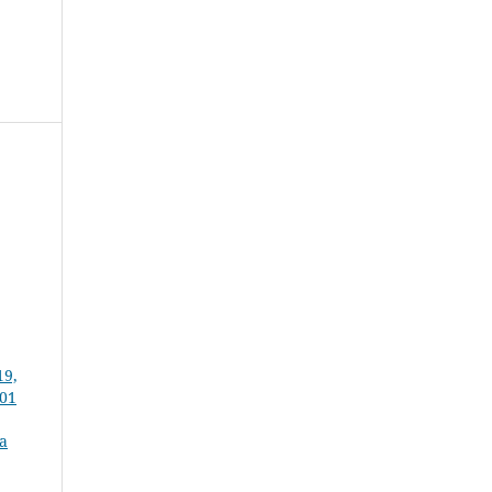
19,
 01
ta