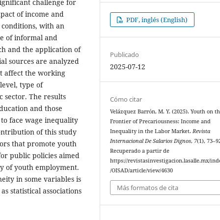
gnificant challenge for
impact of income and
PDF, inglés (English)
 conditions, with an
e of informal and
h and the application of
Publicado
cial sources are analyzed
2025-07-12
t affect the working
level, type of
 sector. The results
Cómo citar
education and those
Velázquez Barrón, M. Y. (2025). Youth on t
 to face wage inequality
Frontier of Precariousness: Income and
tribution of this study
Inequality in the Labor Market.
Revista
Internacional De Salarios Dignos
,
7
(1), 73–9
tors that promote youth
Recuperado a partir de
or public policies aimed
https://revistasinvestigacion.lasalle.mx/in
ty of youth employment.
/OISAD/article/view/4630
eity in some variables is
Más formatos de cita
s statistical associations