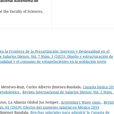
Nacional Autónoma de
 the Faculty of Sciences,
en la Frontera de la Precarización: Ingresos y Desigualdad en el
e Salarios Dignos: Vol. 7 Núm. 1 (2025): Diseño y estructuración de
rmalidad y el consumo de estupefacientes en la población joven
 Menéses-Ruiz, Carlos Alberto Jiménez-Bandala,
Canasta básica 20
etodológica
,
Revista Internacional de Salarios Dignos: Vol. 2 Núm.
gnos, La Alianza Global Jus Semper,
Argentina’s Wage Gaps
,
Revis
úm. 01 (2019): Efectos del aumento salarial en México 2019
 Jiménez Bandala,
Brechas salariales para adquirir la Canasta de