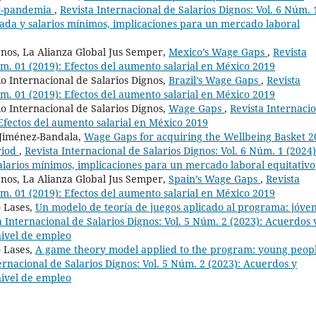
ost-pandemia
,
Revista Internacional de Salarios Dignos: Vol. 6 Núm. 
cada y salarios mínimos, implicaciones para un mercado laboral
gnos, La Alianza Global Jus Semper,
Mexico’s Wage Gaps
,
Revista
úm. 01 (2019): Efectos del aumento salarial en México 2019
o Internacional de Salarios Dignos,
Brazil’s Wage Gaps
,
Revista
úm. 01 (2019): Efectos del aumento salarial en México 2019
o Internacional de Salarios Dignos,
Wage Gaps
,
Revista Internaci
 Efectos del aumento salarial en México 2019
 Jiménez-Bandala,
Wage Gaps for acquiring the Wellbeing Basket 2
riod
,
Revista Internacional de Salarios Dignos: Vol. 6 Núm. 1 (2024)
alarios mínimos, implicaciones para un mercado laboral equitativo
gnos, La Alianza Global Jus Semper,
Spain’s Wage Gaps
,
Revista
úm. 01 (2019): Efectos del aumento salarial en México 2019
 Lases,
Un modelo de teoría de juegos aplicado al programa: jóve
a Internacional de Salarios Dignos: Vol. 5 Núm. 2 (2023): Acuerdos 
 nivel de empleo
 Lases,
A game theory model applied to the program: young peop
ernacional de Salarios Dignos: Vol. 5 Núm. 2 (2023): Acuerdos y
 nivel de empleo