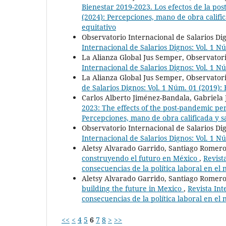
Bienestar 2019-2023. Los efectos de la p
(2024): Percepciones, mano de obra califi
equitativo
Observatorio Internacional de Salarios Di
Internacional de Salarios Dignos: Vol. 1 N
La Alianza Global Jus Semper, Observatori
Internacional de Salarios Dignos: Vol. 1 N
La Alianza Global Jus Semper, Observatori
de Salarios Dignos: Vol. 1 Núm. 01 (2019):
Carlos Alberto Jiménez-Bandala, Gabriela
2023: The effects of the post-pandemic pe
Percepciones, mano de obra calificada y s
Observatorio Internacional de Salarios Di
Internacional de Salarios Dignos: Vol. 1 N
Aletsy Alvarado Garrido, Santiago Romero
construyendo el futuro en México
,
Revist
consecuencias de la política laboral en el
Aletsy Alvarado Garrido, Santiago Romero
building the future in Mexico
,
Revista Int
consecuencias de la política laboral en el
<<
<
4
5
6
7
8
>
>>