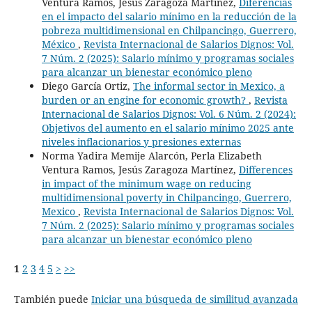
Ventura Ramos, Jesús Zaragoza Martínez,
Diferencias
en el impacto del salario mínimo en la reducción de la
pobreza multidimensional en Chilpancingo, Guerrero,
México
,
Revista Internacional de Salarios Dignos: Vol.
7 Núm. 2 (2025): Salario mínimo y programas sociales
para alcanzar un bienestar económico pleno
Diego García Ortiz,
The informal sector in Mexico, a
burden or an engine for economic growth?
,
Revista
Internacional de Salarios Dignos: Vol. 6 Núm. 2 (2024):
Objetivos del aumento en el salario mínimo 2025 ante
niveles inflacionarios y presiones externas
Norma Yadira Memije Alarcón, Perla Elizabeth
Ventura Ramos, Jesús Zaragoza Martínez,
Differences
in impact of the minimum wage on reducing
multidimensional poverty in Chilpancingo, Guerrero,
Mexico
,
Revista Internacional de Salarios Dignos: Vol.
7 Núm. 2 (2025): Salario mínimo y programas sociales
para alcanzar un bienestar económico pleno
1
2
3
4
5
>
>>
También puede
Iniciar una búsqueda de similitud avanzada