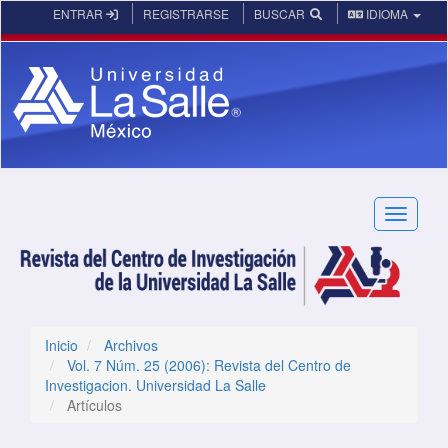
Navegación principal
ENTRAR
REGISTRARSE
BUSCAR
IDIOMA
Contenido principal
Barra lateral
Toggle n
Inicio
Archivos
Vol. 7 Núm. 25 (2006): Revista del Centro de
Investigacion. Universidad La Salle
Artículos