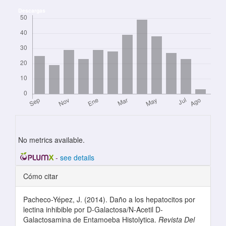
Descargas
No metrics available.
-
see details
Detalles del artículo
Cómo citar
Pacheco-Yépez, J. (2014). Daño a los hepatocitos por
lectina inhibible por D-Galactosa/N-Acetil D-
Galactosamina de Entamoeba Histolytica.
Revista Del