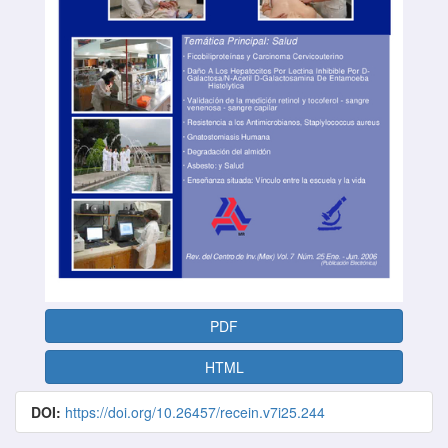
PDF
HTML
DOI:
https://doi.org/10.26457/recein.v7i25.244