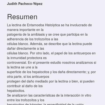
Contenido principal del artículo
Judith Pacheco-Yépez
Resumen
La lectina de Entamoeba Histolytica se ha involucrado de
manera importante en la
patogenia de la amibiasis y se cree que participa en la
adherencia de los trofozoítos a las
células blanco. Además, se describe que la lectina puede
dañar directamente a las
células blanco. Por otro lado, el papel de los anticuerpos en
la inmunidad protectora es
controversial. En el presente estudio nosotros analizamos si
la lectina se une a la
superficie de los hepatocitos y los daña directamente; y, por
otra parte, si los anticuerpos
protegen del daño mediado por la lectina o bien, si pueden
contribuir al daño de los
hepatocitos.
Se analizaron las características de la interacción in vitro
entre los trofozoítos y los
hepatocitos de hámster, la especificidad de la unión