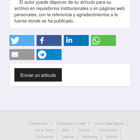
El autor puede disponer de su artículo para su
archivo en repositorios institucionales o en páginas web
personales, con la referencia y agradecimientos a la
fuente donde se ha publicado.
Enviar
Enviar un artículo
un
artículo
Contáctanos
Trabaja en La Salle
Universidad Segura
Por la Tierra
Bajío
Cancún
Cuernavaca
Chihuahua
Laguna
Monterrey
Morelia