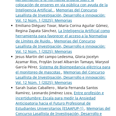
colocación de enseres en vía pública con ayuda de la
Inteligencia Artificial.
,
Memorias del Concurso
Lasallista de Investigación, Desarrollo e innovación:
Vol. 12 Núm. 1 (2025): Memorias
Emiliano Diéguez Tovar, María Corina Aguilar Gómez,
Regina Zapata Sánchez,
La Inteligencia Artificial como
herramienta para favorecer el acceso a la Normativa
de Límites de Ruido.
,
Memorias del Concurso
Lasallista de Investigación, Desarrollo e innovación:
Vol. 12 Núm. 1 (2025): Memorias
Jesus Martin del campo Ledesma, Gloria Jocelyn
Azamar Rios, Froylán Israel Albarrán Tamayo, Marysol
García Pérez,
Sistema de Bioimpedancia eléctrica para
el monitoreo de mascotas
,
Memorias del Concurso
Lasallista de Investigación, Desarrollo e innovación:
Vol. 12 Núm. 1 (2025): Memorias
Sarah Isaías Caballero , María Fernanda Santos
Ramírez, Leonardo Jiménez Loza,
Entre profesión e
incertidumbre: Escala para medir la Ansiedad
Anticipatoria hacia el Futuro Profesional de
Estudiantes Universitarios (ESAAFUP-1)
,
Memorias del
Concurso Lasallista de Investigación, Desarrollo e