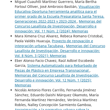
Miguel Cuauhtli Martínez Guerrero, María Bertha
Fortoul Olliver, José Ambrosio Bastián,
Visualización
Educativa Oportuna herramienta analítica para el
primer grado de la Escuela Preparatoria Santa Teresa.
Generaciones 2022-2023 y 2023-2024
,
Memorias del
Concurso Lasallista de Investigación, Desarrollo e
innovación: Vol. 11 Núm. 2 (2024): Memorias
Mara Ximena Cruz Alvarez, Rebeca Romano Cristobal,
Paola Valdés Huacuja,
Proyecto de renovación e
integración urbana Tacubaya
,
Memorias del Concurso
Lasallista de Investigación, Desarrollo e innovación:
Vol. 8 Núm. 3 (2021): Memorias
Eber Alonso Facio Chavez, Raúl Adbiel Escobedo
García,
Sistema Automatizado para Rebarbado de
Piezas de Plástico en Empresa Transnacional
,
Memorias del Concurso Lasallista de Investigación,
Desarrollo e innovación: Vol. 12 Núm. 1 (2025):
Memorias
Nicolás Antonio Flores Carrillo, Fernanda Jiménez
Sánchez, Eduardo Daishi Márquez Okamoto, María
Fernanda Martínez Hernández, Verónica Martínez
Robles, Nalley Concepción Sarmiento Gamboa,
Aproximación a la normativa urbana sobre la