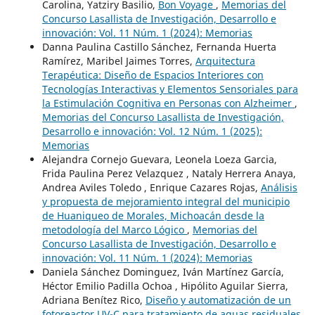
Carolina, Yatziry Basilio,
Bon Voyage
,
Memorias del
Concurso Lasallista de Investigación, Desarrollo e
innovación: Vol. 11 Núm. 1 (2024): Memorias
Danna Paulina Castillo Sánchez, Fernanda Huerta
Ramírez, Maribel Jaimes Torres,
Arquitectura
Terapéutica: Diseño de Espacios Interiores con
Tecnologías Interactivas y Elementos Sensoriales para
la Estimulación Cognitiva en Personas con Alzheimer
,
Memorias del Concurso Lasallista de Investigación,
Desarrollo e innovación: Vol. 12 Núm. 1 (2025):
Memorias
Alejandra Cornejo Guevara, Leonela Loeza Garcia,
Frida Paulina Perez Velazquez , Nataly Herrera Anaya,
Andrea Aviles Toledo , Enrique Cazares Rojas,
Análisis
y propuesta de mejoramiento integral del municipio
de Huaniqueo de Morales, Michoacán desde la
metodología del Marco Lógico
,
Memorias del
Concurso Lasallista de Investigación, Desarrollo e
innovación: Vol. 11 Núm. 1 (2024): Memorias
Daniela Sánchez Dominguez, Iván Martínez García,
Héctor Emilio Padilla Ochoa , Hipólito Aguilar Sierra,
Adriana Benítez Rico,
Diseño y automatización de un
fotoreactor UV-C para tratamiento de aguas residuales