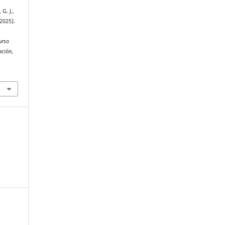
G. J.,
2025).
urso
ación
,