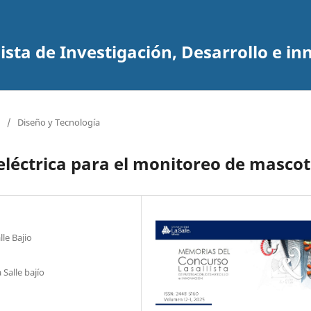
sta de Investigación, Desarrollo e in
/
Diseño y Tecnología
léctrica para el monitoreo de masco
le Bajio
 Salle bajío