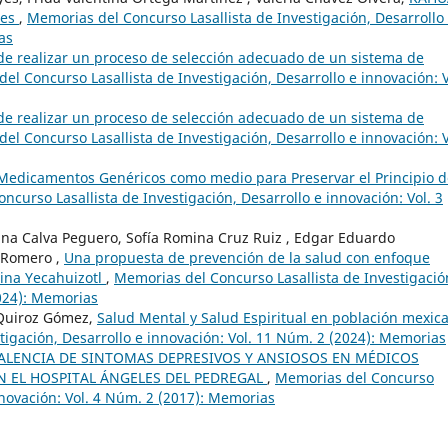
res
,
Memorias del Concurso Lasallista de Investigación, Desarrollo
as
de realizar un proceso de selección adecuado de un sistema de
el Concurso Lasallista de Investigación, Desarrollo e innovación: V
de realizar un proceso de selección adecuado de un sistema de
el Concurso Lasallista de Investigación, Desarrollo e innovación: V
 Medicamentos Genéricos como medio para Preservar el Principio d
ncurso Lasallista de Investigación, Desarrollo e innovación: Vol. 3
nna Calva Peguero, Sofía Romina Cruz Ruiz , Edgar Eduardo
 Romero ,
Una propuesta de prevención de la salud con enfoque
rina Yecahuizotl
,
Memorias del Concurso Lasallista de Investigació
2024): Memorias
 Quiroz Gómez,
Salud Mental y Salud Espiritual en población mexi
tigación, Desarrollo e innovación: Vol. 11 Núm. 2 (2024): Memorias
ALENCIA DE SINTOMAS DEPRESIVOS Y ANSIOSOS EN MÉDICOS
N EL HOSPITAL ÁNGELES DEL PEDREGAL
,
Memorias del Concurso
innovación: Vol. 4 Núm. 2 (2017): Memorias