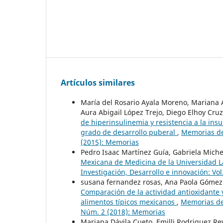
Artículos similares
María del Rosario Ayala Moreno, Mariana 
Aura Abigail López Trejo, Diego Elhoy Cr
de hiperinsulinemia y resistencia a la insu
grado de desarrollo puberal
,
Memorias del
(2015): Memorias
Pedro Isaac Martínez Guía, Gabriela Mich
Mexicana de Medicina de la Universidad La
Investigación, Desarrollo e innovación: Vo
susana fernandez rosas, Ana Paola Gómez
Comparación de la actividad antioxidante y
alimentos típicos mexicanos
,
Memorias del
Núm. 2 (2018): Memorias
Mariana Dávila Cueto, Emilli Rodriguez Re