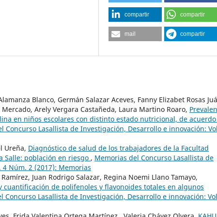
compartir
compartir
mail
compartir
Alamanza Blanco, Germán Salazar Aceves, Fanny Elizabet Rosas Juá
uz Mercado, Arely Vergara Castañeda, Laura Martino Roaro,
Prevalen
lina en niños escolares con distinto estado nutricional, de acuerdo
 Concurso Lasallista de Investigación, Desarrollo e innovación: Vol
el Ureña,
Diagnóstico de salud de los trabajadores de la Facultad
 Salle: población en riesgo
,
Memorias del Concurso Lasallista de
l. 4 Núm. 2 (2017): Memorias
 Ramírez, Juan Rodrigo Salazar, Regina Noemi Llano Tamayo,
 cuantificación de polifenoles y flavonoides totales en algunos
 Concurso Lasallista de Investigación, Desarrollo e innovación: Vol
yes, Frida Valentina Ortega Martínez , Valeria Chávez Olvera,
KAHU