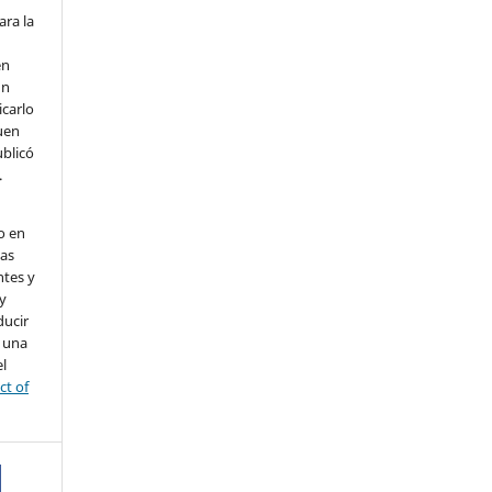
ara la
en
un
icarlo
uen
ublicó
.
o en
nas
ntes y
 y
ducir
a una
l
ct of