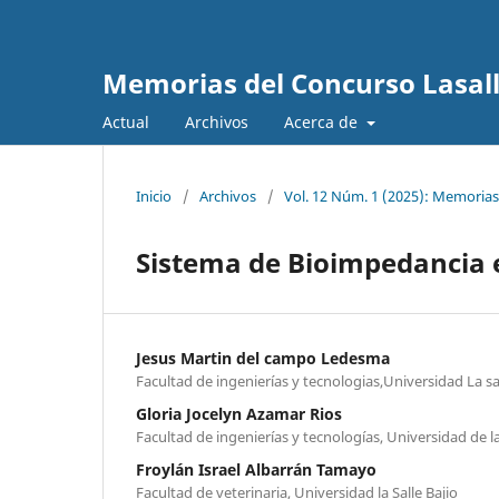
Memorias del Concurso Lasalli
Actual
Archivos
Acerca de
Inicio
/
Archivos
/
Vol. 12 Núm. 1 (2025): Memorias
Sistema de Bioimpedancia e
Jesus Martin del campo Ledesma
Facultad de ingenierías y tecnologias,Universidad La sal
Gloria Jocelyn Azamar Rios
Facultad de ingenierías y tecnologías, Universidad de la
Froylán Israel Albarrán Tamayo
Facultad de veterinaria, Universidad la Salle Bajio