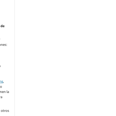
 de
a
ones:
a
ns
,
lo
nen la
ra
 otros