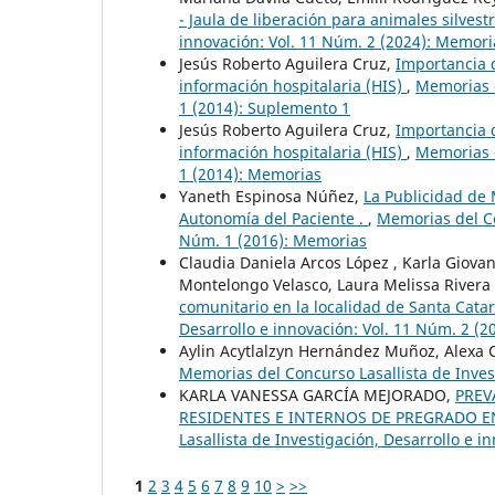
- Jaula de liberación para animales silvest
innovación: Vol. 11 Núm. 2 (2024): Memori
Jesús Roberto Aguilera Cruz,
Importancia 
información hospitalaria (HIS)
,
Memorias d
1 (2014): Suplemento 1
Jesús Roberto Aguilera Cruz,
Importancia 
información hospitalaria (HIS)
,
Memorias d
1 (2014): Memorias
Yaneth Espinosa Núñez,
La Publicidad de
Autonomía del Paciente .
,
Memorias del Co
Núm. 1 (2016): Memorias
Claudia Daniela Arcos López , Karla Giova
Montelongo Velasco, Laura Melissa Rivera
comunitario en la localidad de Santa Cata
Desarrollo e innovación: Vol. 11 Núm. 2 (
Aylin Acytlalzyn Hernández Muñoz, Alexa
Memorias del Concurso Lasallista de Inves
KARLA VANESSA GARCÍA MEJORADO,
PREV
RESIDENTES E INTERNOS DE PREGRADO E
Lasallista de Investigación, Desarrollo e 
1
2
3
4
5
6
7
8
9
10
>
>>