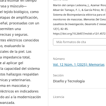
para estimar en tiempo
Martin del campo Ledesma, J., Azamar Rios, 
grasa y músculo—
Albarrán Tamayo, F. I., & García Pérez, M. (
el tejido biológico, como
Sistema de Bioimpedancia eléctrica para el
 etapas de amplificación,
monitoreo de mascotas.
Memorias Del Conc
señal, procesadas con un
Lasallista De Investigación, Desarrollo E innov
permiten una
12
(1), 82–85.
https://doi.org/10.26457/mclidi.v12i1.4572
recisas y seguras.
ntes eléctricos conocidos
Más formatos de cita
o, evaluando la
iales de la piel. Los
a impedancia total,
Número
e al aplicar gel
Vol. 12 Núm. 1 (2025): Memorias
la capacidad del sistema
Estos hallazgos respaldan
Sección
nicas y veterinarias.
Diseño y Tecnología
tema en mascotas y
eléctricos en indicadores
ndo así a la modernización
Licencia
 avanzada.