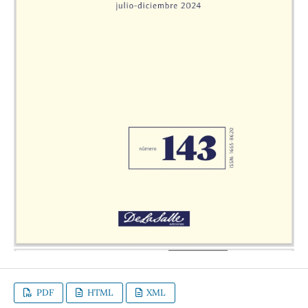
PDF
HTML
XML