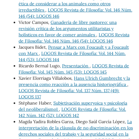
ética de considerar a los animales como otros
irreductibles
,
LOGOS Revista de Filosofía: Vol. 146 Núm.
146 (54): LOGOS 146
Victor Campos,
Ganadería de libre pastoreo: una
revisión crítica de los argumentos utilitaristas y
holísticos en favor de comer animales
,
LOGOS Revista
de Filosofía: Vol. 146 Núm. 146 (54): LOGOS 146
Jacques Bidet,
Pensar a Marx con Foucault y a Foucault
con Marx
,
LOGOS Revista de Filosofía: Vol. 144 Núm.
144 (53): LOGOS 144
Ricardo Bernal Lugo,
Presentación
,
LOGOS Revista de
Filosofía: Vol. 145 Núm. 145 (53): LOGOS 145
Xavier Elorriaga Villalobos,
Hans Ulrich Gumbrecht y la
presencia como reacción a la ausencia historiográfica
,
LOGOS Revista de Filosofía: Vol. 137 Núm. 137 (49):
LOGOS 137
Stéphane Haber,
Subjetivación superyoica y psicología
del neoliberalismo1
,
LOGOS Revista de Filosofía: Vol.
142 Núm. 142 (52): LOGOS 142
Magda Yadira Robles Garza, Diego Saúl García López,
La
interpretación de la cláusula de no discriminación en los
derechos sociales del trabajo y la seguridad social en la