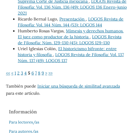
Suprema Corte de Justicia mexicana
,
LOGOS Revista de
Filosofía: Vol. 136 Núm. 136 (49): LOGOS 136 Enero-junio
2021
Ricardo Bernal Lugo,
Presentación
,
LOGOS Revista de
Filosofía: Vol. 144 Núm. 144 (53): LOGOS 144
Humberto Rosas Vargas,
Mímesis y derechos humanos.
El juez como productor de la historia
,
LOGOS Revista
de Filosofía: Núm. 129-130 (45): LOGOS 129-130
Uriel Iglesias Colón,
El historicismo bifronte: entre
historia y filosofía
,
LOGOS Revista de Filosofía: Vol. 137
Núm. 137 (49): LOGOS 137
<<
<
1
2
3
4
5
6
7
8
9
>
>>
También puede
Iniciar una búsqueda de similitud avanzada
para este artículo.
Información
Para lectores/as
Para autores/as