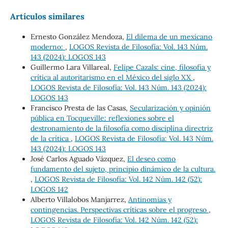
Artículos similares
Ernesto González Mendoza,
El dilema de un mexicano
moderno:
,
LOGOS Revista de Filosofía: Vol. 143 Núm.
143 (2024): LOGOS 143
Guillermo Lara Villareal,
Felipe Cazals: cine, filosofía y
crítica al autoritarismo en el México del siglo XX
,
LOGOS Revista de Filosofía: Vol. 143 Núm. 143 (2024):
LOGOS 143
Francisco Presta de las Casas,
Secularización y opinión
pública en Tocqueville: reflexiones sobre el
destronamiento de la filosofía como disciplina directriz
de la crítica
,
LOGOS Revista de Filosofía: Vol. 143 Núm.
143 (2024): LOGOS 143
José Carlos Aguado Vázquez,
El deseo como
fundamento del sujeto, principio dinámico de la cultura.
,
LOGOS Revista de Filosofía: Vol. 142 Núm. 142 (52):
LOGOS 142
Alberto Villalobos Manjarrez,
Antinomias y
contingencias. Perspectivas críticas sobre el progreso
,
LOGOS Revista de Filosofía: Vol. 142 Núm. 142 (52):