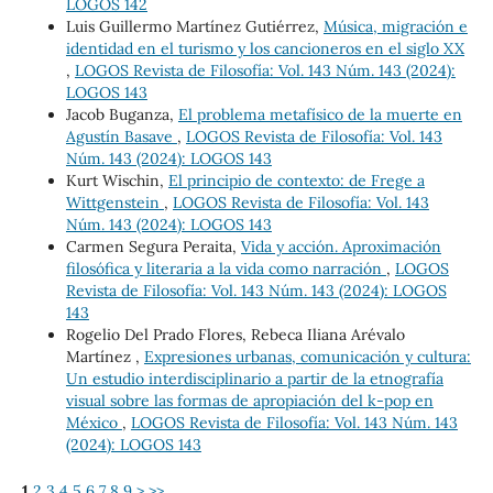
LOGOS 142
Luis Guillermo Martínez Gutiérrez,
Música, migración e
identidad en el turismo y los cancioneros en el siglo XX
,
LOGOS Revista de Filosofía: Vol. 143 Núm. 143 (2024):
LOGOS 143
Jacob Buganza,
El problema metafísico de la muerte en
Agustín Basave
,
LOGOS Revista de Filosofía: Vol. 143
Núm. 143 (2024): LOGOS 143
Kurt Wischin,
El principio de contexto: de Frege a
Wittgenstein
,
LOGOS Revista de Filosofía: Vol. 143
Núm. 143 (2024): LOGOS 143
Carmen Segura Peraita,
Vida y acción. Aproximación
filosófica y literaria a la vida como narración
,
LOGOS
Revista de Filosofía: Vol. 143 Núm. 143 (2024): LOGOS
143
Rogelio Del Prado Flores, Rebeca Iliana Arévalo
Martínez ,
Expresiones urbanas, comunicación y cultura:
Un estudio interdisciplinario a partir de la etnografía
visual sobre las formas de apropiación del k-pop en
México
,
LOGOS Revista de Filosofía: Vol. 143 Núm. 143
(2024): LOGOS 143
1
2
3
4
5
6
7
8
9
>
>>