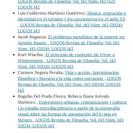
LOGOS Revista de Filosofía: Vol. 142 Núm. 142 (52):
LOGOS 142
Luis Guillermo Martínez Gutiérrez,
Música, migración e
identidad en el turismo y los cancioneros en el siglo XX
,
LOGOS Revista de Filosofía: Vol. 143 Núm. 143 (2024):
LOGOS 143
Jacob Buganza,
El problema metafísico de la muerte en
Agustín Basave
,
LOGOS Revista de Filosofía: Vol. 143
Núm. 143 (2024): LOGOS 143
Kurt Wischin,
El principio de contexto: de Frege a
Wittgenstein
,
LOGOS Revista de Filosofía: Vol. 143
Núm. 143 (2024): LOGOS 143
Carmen Segura Peraita,
Vida y acción. Aproximación
filosófica y literaria a la vida como narración
,
LOGOS
Revista de Filosofía: Vol. 143 Núm. 143 (2024): LOGOS
143
Rogelio Del Prado Flores, Rebeca Iliana Arévalo
Martínez ,
Expresiones urbanas, comunicación y cultura:
Un estudio interdisciplinario a partir de la etnografía
visual sobre las formas de apropiación del k-pop en
México
,
LOGOS Revista de Filosofía: Vol. 143 Núm. 143
(2024): LOGOS 143