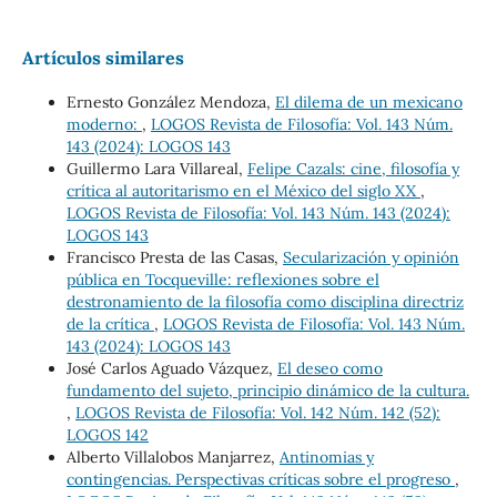
Artículos similares
Ernesto González Mendoza,
El dilema de un mexicano
moderno:
,
LOGOS Revista de Filosofía: Vol. 143 Núm.
143 (2024): LOGOS 143
Guillermo Lara Villareal,
Felipe Cazals: cine, filosofía y
crítica al autoritarismo en el México del siglo XX
,
LOGOS Revista de Filosofía: Vol. 143 Núm. 143 (2024):
LOGOS 143
Francisco Presta de las Casas,
Secularización y opinión
pública en Tocqueville: reflexiones sobre el
destronamiento de la filosofía como disciplina directriz
de la crítica
,
LOGOS Revista de Filosofía: Vol. 143 Núm.
143 (2024): LOGOS 143
José Carlos Aguado Vázquez,
El deseo como
fundamento del sujeto, principio dinámico de la cultura.
,
LOGOS Revista de Filosofía: Vol. 142 Núm. 142 (52):
LOGOS 142
Alberto Villalobos Manjarrez,
Antinomias y
contingencias. Perspectivas críticas sobre el progreso
,