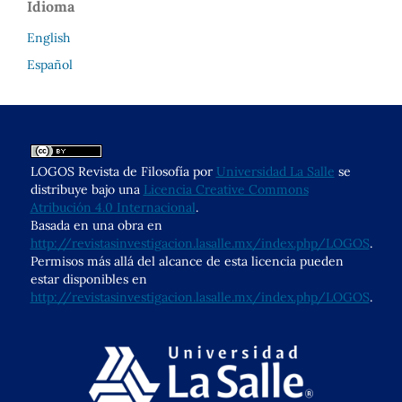
Idioma
English
Español
LOGOS Revista de Filosofía por
Universidad La Salle
se
distribuye bajo una
Licencia Creative Commons
Atribución 4.0 Internacional
.
Basada en una obra en
http://revistasinvestigacion.lasalle.mx/index.php/LOGOS
.
Permisos más allá del alcance de esta licencia pueden
estar disponibles en
http://revistasinvestigacion.lasalle.mx/index.php/LOGOS
.