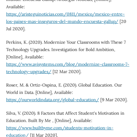
Available:
https://aristeguinoticias.com/0811/mexico/mexico-entre-
los-paises-mas-inseguros-del-mundo-encuesta-gallup/
[20
Jul 2020].
Perkins, K. (2020). Modernize Your Classrooms with These 7
Technology Upgrades. Investigation for Bold Ambition,
[Online], Available:
https://www.avisystems.com/blog/modernize-classrooms-7-
technology-upgrades/
[12 Mar 2020].
Roser, M. & Ortiz-Ospina, E. (2020). Global Education. Our
World in Data. [Online], Available:
https://ourworldindata.org/global-education/
[9 Mar 2020].
Silva, V. (2020). 8 Factors that Affect Student's Motivation in
Education. Built By Me , [Online], Available:
https://www.builtbyme.com/students-motivation-in-
education/
[11 Mar 2020].