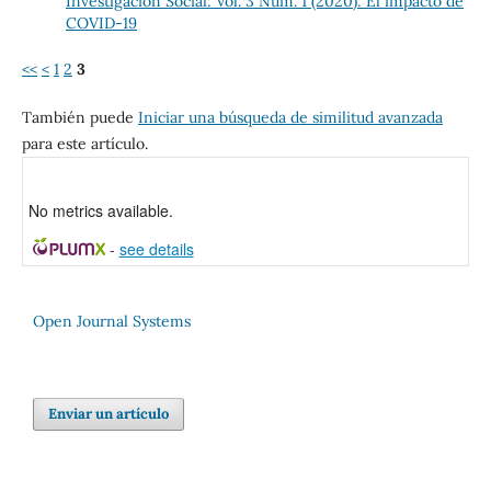
Investigación Social: Vol. 3 Núm. 1 (2020): El impacto de
COVID-19
<<
<
1
2
3
También puede
Iniciar una búsqueda de similitud avanzada
para este artículo.
No metrics available.
-
see details
Open Journal Systems
Enviar un artículo