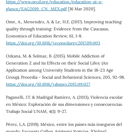
https://www.oecd.org/education/education-at-a-
glance/EAG2019_CN_MEX.pdf
[16 Mar 2020].
Ome, A., Menendez, A. & Le, H.E. (2017). Improving teaching
quality through training: Evidence from the Caucasus,
Economics of Education Review, 61, 1-8.
https://doi.org/10.1016/j.econedurev.2017.09.003
Ozkana, M. & Solmaz, B. (2015). Mobile Addiction of
Generation Z and its Effects on their Social Lifes: (An
Application among University Students in the 18-23 Age
Group). Procedia - Social and Behavioral Sciences, 205, 92-98.
https://doi.org/10.1016/j.sbspro.2015.09.027
Paganelli, J.T. & Madrigal Ramírez, A. (2013). Violencia escolar
en México: Exploración de sus dimensiones y consecuencias.
Trabajo Social UNAM, 4(1): 9-27.
Pérez, L.A. (2019). México, entre los países más inseguros del
mundo: Encuesta Gallup. Aristegui Noticias, [Online],