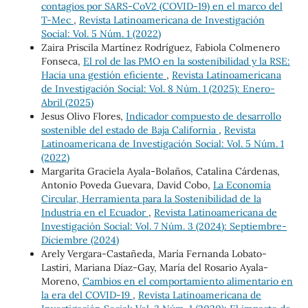
contagios por SARS-CoV2 (COVID-19) en el marco del
T-Mec
,
Revista Latinoamericana de Investigación
Social: Vol. 5 Núm. 1 (2022)
Zaira Priscila Martínez Rodríguez, Fabiola Colmenero
Fonseca,
El rol de las PMO en la sostenibilidad y la RSE:
Hacia una gestión eficiente
,
Revista Latinoamericana
de Investigación Social: Vol. 8 Núm. 1 (2025): Enero-
Abril (2025)
Jesus Olivo Flores,
Indicador compuesto de desarrollo
sostenible del estado de Baja California
,
Revista
Latinoamericana de Investigación Social: Vol. 5 Núm. 1
(2022)
Margarita Graciela Ayala-Bolaños, Catalina Cárdenas,
Antonio Poveda Guevara, David Cobo,
La Economía
Circular, Herramienta para la Sostenibilidad de la
Industria en el Ecuador
,
Revista Latinoamericana de
Investigación Social: Vol. 7 Núm. 3 (2024): Septiembre-
Diciembre (2024)
Arely Vergara-Castañeda, María Fernanda Lobato-
Lastiri, Mariana Díaz-Gay, María del Rosario Ayala-
Moreno,
Cambios en el comportamiento alimentario en
la era del COVID-19
,
Revista Latinoamericana de