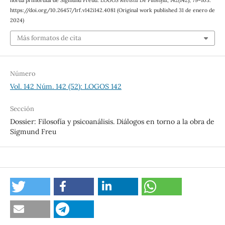
horda primordial de Sigmund Freud.
LOGOS Revista De Filosofía
,
142
(142), 79–103.
https://doi.org/10.26457/lrf.v142i142.4081 (Original work published 31 de enero de
2024)
Más formatos de cita
Número
Vol. 142 Núm. 142 (52): LOGOS 142
Sección
Dossier: Filosofía y psicoanálisis. Diálogos en torno a la obra de
Sigmund Freu