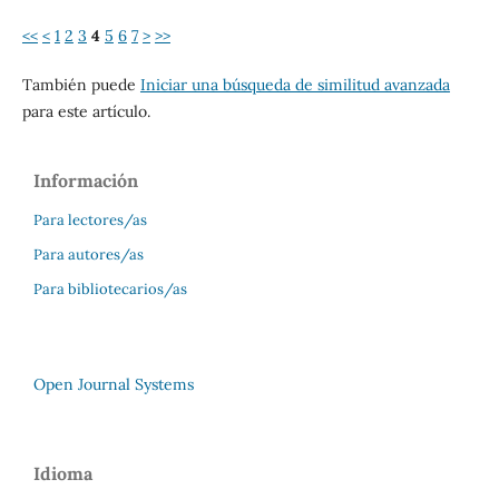
<<
<
1
2
3
4
5
6
7
>
>>
También puede
Iniciar una búsqueda de similitud avanzada
para este artículo.
Información
Para lectores/as
Para autores/as
Para bibliotecarios/as
Open Journal Systems
Idioma