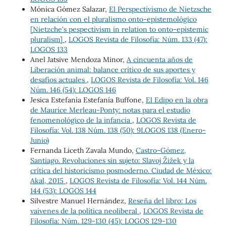
Mónica Gómez Salazar,
El Perspectivismo de Nietzsche
en relación con el pluralismo onto-epistemológico
[Nietzche's pespectivism in relation to onto-epistemic
pluralism]
,
LOGOS Revista de Filosofía: Núm. 133 (47):
LOGOS 133
Anel Jatsive Mendoza Minor,
A cincuenta años de
Liberación animal: balance crítico de sus aportes y
desafíos actuales
,
LOGOS Revista de Filosofía: Vol. 146
Núm. 146 (54): LOGOS 146
Jesica Estefanía Estefanía Buffone,
El Edipo en la obra
de Maurice Merleau-Ponty: notas para el estudio
fenomenológico de la infancia
,
LOGOS Revista de
Filosofía: Vol. 138 Núm. 138 (50): 9LOGOS 138 (Enero-
Junio)
Fernanda Liceth Zavala Mundo,
Castro-Gómez,
Santiago. Revoluciones sin sujeto: Slavoj Žižek y la
crítica del historicismo posmoderno. Ciudad de México:
Akal, 2015
,
LOGOS Revista de Filosofía: Vol. 144 Núm.
144 (53): LOGOS 144
Silvestre Manuel Hernández,
Reseña del libro: Los
vaivenes de la política neoliberal
,
LOGOS Revista de
Filosofía: Núm. 129-130 (45): LOGOS 129-130