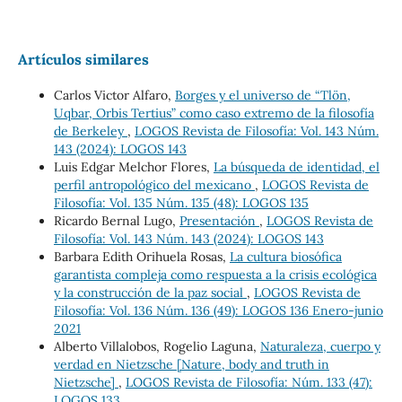
Artículos similares
Carlos Victor Alfaro,
Borges y el universo de “Tlön,
Uqbar, Orbis Tertius” como caso extremo de la filosofía
de Berkeley
,
LOGOS Revista de Filosofía: Vol. 143 Núm.
143 (2024): LOGOS 143
Luis Edgar Melchor Flores,
La búsqueda de identidad, el
perfil antropológico del mexicano
,
LOGOS Revista de
Filosofía: Vol. 135 Núm. 135 (48): LOGOS 135
Ricardo Bernal Lugo,
Presentación
,
LOGOS Revista de
Filosofía: Vol. 143 Núm. 143 (2024): LOGOS 143
Barbara Edith Orihuela Rosas,
La cultura biosófica
garantista compleja como respuesta a la crisis ecológica
y la construcción de la paz social
,
LOGOS Revista de
Filosofía: Vol. 136 Núm. 136 (49): LOGOS 136 Enero-junio
2021
Alberto Villalobos, Rogelio Laguna,
Naturaleza, cuerpo y
verdad en Nietzsche [Nature, body and truth in
Nietzsche]
,
LOGOS Revista de Filosofía: Núm. 133 (47):
LOGOS 133