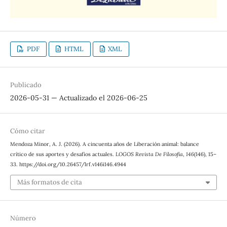
PDF
HTML
XML
Publicado
2026-05-31 — Actualizado el 2026-06-25
Cómo citar
Mendoza Minor, A. J. (2026). A cincuenta años de Liberación animal: balance
crítico de sus aportes y desafíos actuales.
LOGOS Revista De Filosofía
,
146
(146), 15–
33. https://doi.org/10.26457/lrf.v146i146.4944
Más formatos de cita
Número