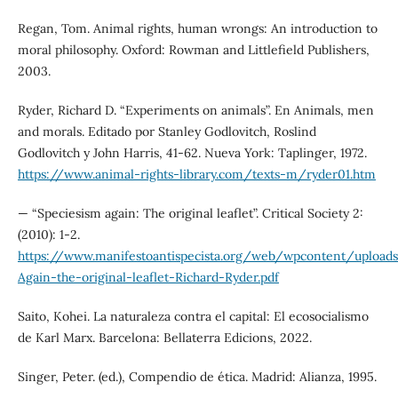
Regan, Tom. Animal rights, human wrongs: An introduction to
moral philosophy. Oxford: Rowman and Littlefield Publishers,
2003.
Ryder, Richard D. “Experiments on animals”. En Animals, men
and morals. Editado por Stanley Godlovitch, Roslind
Godlovitch y John Harris, 41-62. Nueva York: Taplinger, 1972.
https://www.animal-rights-library.com/texts-m/ryder01.htm
— “Speciesism again: The original leaflet”. Critical Society 2:
(2010): 1-2.
https://www.manifestoantispecista.org/web/wpcontent/upload
Again-the-original-leaflet-Richard-Ryder.pdf
Saito, Kohei. La naturaleza contra el capital: El ecosocialismo
de Karl Marx. Barcelona: Bellaterra Edicions, 2022.
Singer, Peter. (ed.), Compendio de ética. Madrid: Alianza, 1995.