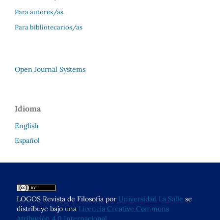
Para autores/as
Para bibliotecarios/as
Open Journal Systems
Idioma
English
Español
LOGOS Revista de Filosofía por
Universidad La Salle
se
distribuye bajo una
Licencia Creative Commons
Atribución 4.0 Internacional
.