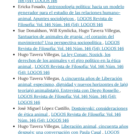
146 (54): LOGOS 146
Ericka Fosado,
Antrozoología política: hacia un modelo
generador para el estudio de las relaciones humano-
animal. Apuntes sociológicos
,
LOGOS Revista de
Filosofía: Vol. 146 Núm. 146 (54): LOGOS 146
Sue Donaldson, Will Kymlicka, Hugo Tavera Villegas,
Santuarios de animales de granja: ¿el corazón del
movimiento? Una perspectiva sociopolítica
,
LOGOS
Revista de Filosofía: Vol. 146 Núm. 146 (54): LOGOS 146
Hugo Tavera Villegas,
La ley Conan: Nozick, los
derechos de los animales y el giro político en la ética
animal
,
LOGOS Revista de Filosofía: Vol. 146 Núm. 146
(54): LOGOS 146
Hugo Tavera Villegas,
A cincuenta años de Liberación
animal: especismo, dignidad y nuevos horizontes de la(s)
teoría(s) animalista(s). Entrevista con Diego Rossello
,
LOGOS Revista de Filosofía: Vol. 146 Núm. 146 (54):
LOGOS 146
José Miguel López Castillo,
Dostoievski: consideraciones
de ética animal
,
LOGOS Revista de Filosofía: Vol. 146
Núm. 146 (54): LOGOS 146
Hugo Tavera Villegas,
Liberación animal, cincuenta años
después: una conversación con Paula Casal
,
LOGOS