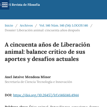
LOGOS Revista de Filosofía
Inicio
/
Archivos
/
Vol. 146 Núm. 146 (54): LOGOS 146
/
Dossier Liberación animal: cincuenta años después
A cincuenta años de Liberación
animal: balance crítico de sus
aportes y desafíos actuales
Anel Jatsive Mendoza Minor
Secretaría de Ciencia Tecnología e Innovación
DOI:
https://doi.org/10.26457/lrf.v146i146.4944
Palabras clave:
Ética animal, Peter Singer, especismo, forma-