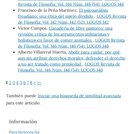
Revista de Filosofía: Vol. 146 Núm. 146 (54): LOGOS 146
Francisco de la Peña Martínez,
El psicoanálisis
freudiano: una ética del sujeto dividido
,
LOGOS Revista
de Filosofía: Vol. 142 Núm. 142 (52): LOGOS 142
Victor Campos,
Ganadería de libre pastoreo: una
revisión crítica de los argumentos utilitaristas y
holísticos en favor de comer animales
,
LOGOS Revista
de Filosofía: Vol. 146 Núm. 146 (54): LOGOS 146
Alberto Villareral Huerta,
Abolir para cuidar: por qué,
aun sin atribuir derechos morales, defender el derecho
a no ser tratado como propiedad
,
LOGOS Revista de
Filosofía: Vol. 146 Núm. 146 (54): LOGOS 146
1
2
3
4
5
6
7
8
>
>>
También puede
Iniciar una búsqueda de similitud avanzada
para este artículo.
Información
Para lectores/as