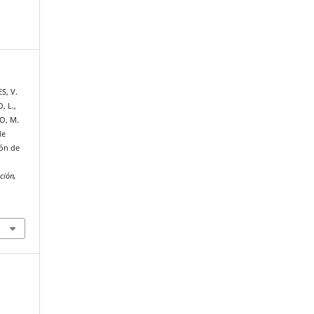
S, V.
, L.,
O, M.
de
ión de
.
ción,