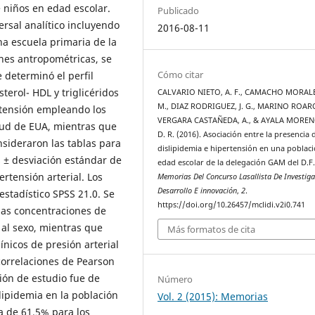
 niños en edad escolar.
Publicado
ersal analítico incluyendo
2016-08-11
una escuela primaria de la
nes antropométricas, se
Cómo citar
se determinó el perfil
sterol- HDL y triglicéridos
CALVARIO NIETO, A. F., CAMACHO MORALE
M., DIAZ RODRIGUEZ, J. G., MARINO ROARO
ertensión empleando los
VERGARA CASTAÑEDA, A., & AYALA MOREN
alud de EUA, mientras que
D. R. (2016). Asociación entre la presencia 
nsideraron las tablas para
dislipidemia e hipertensión en una poblac
 ± desviación estándar de
edad escolar de la delegación GAM del D.F
ertensión arterial. Los
Memorias Del Concurso Lasallista De Investiga
Desarrollo E innovación
,
2
.
stadístico SPSS 21.0. Se
https://doi.org/10.26457/mclidi.v2i0.741
las concentraciones de
 al sexo, mientras que
Más formatos de cita
ínicos de presión arterial
 correlaciones de Pearson
ión de estudio fue de
Número
lipidemia en la población
Vol. 2 (2015): Memorias
a de 61.5% para los