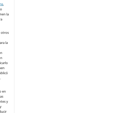
ns
,
lo
nen la
ra
 otros
ara la
en
un
icarlo
uen
ublicó
.
o en
nas
ntes y
 y
ducir