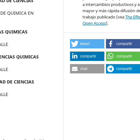
D DE CIENCIAS
a intercambios productivos y 
mayor y más rápida difusión de
 DE QUIMICA EN
trabajo publicado (vea
The Effe
Open Access
).
AS QUIMICAS
ALLE
tweet
compartir
ENCIAS QUIMICAS
compartir
compartir
ALLE
mail
compartir
AD DE CIENCIAS
ALLE