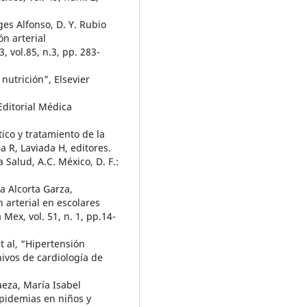
ges Alfonso, D. Y. Rubio
ón arterial
, vol.85, n.3, pp. 283-
nutrición”, Elsevier
Editorial Médica
ico y tratamiento de la
a R, Laviada H, editores.
alud, A.C. México, D. F.:
a Alcorta Garza,
 arterial en escolares
Mex, vol. 51, n. 1, pp.14-
t al, “Hipertensión
hivos de cardiología de
aeza, María Isabel
ipidemias en niños y