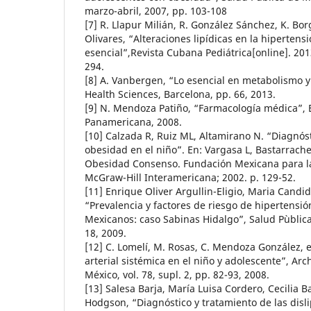
marzo-abril, 2007, pp. 103-108
[7] R. Llapur Milián, R. González Sánchez, K. Bor
Olivares, “Alteraciones lipídicas en la hipertensi
esencial”,Revista Cubana Pediátrica[online]. 2013
294.
[8] A. Vanbergen, “Lo esencial en metabolismo y 
Health Sciences, Barcelona, pp. 66, 2013.
[9] N. Mendoza Patiño, “Farmacología médica”, 
Panamericana, 2008.
[10] Calzada R, Ruiz ML, Altamirano N. “Diagnóst
obesidad en el niño”. En: Vargasa L, Bastarrache
Obesidad Consenso. Fundación Mexicana para la S
McGraw-Hill Interamericana; 2002. p. 129-52.
[11] Enrique Oliver Argullin-Eligio, Maria Candid
“Prevalencia y factores de riesgo de hipertensión
Mexicanos: caso Sabinas Hidalgo”, Salud Pùblica 
18, 2009.
[12] C. Lomelí, M. Rosas, C. Mendoza González, e
arterial sistémica en el niño y adolescente”, Arc
México, vol. 78, supl. 2, pp. 82-93, 2008.
[13] Salesa Barja, María Luisa Cordero, Cecilia B
Hodgson, “Diagnóstico y tratamiento de las disl