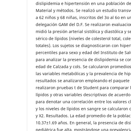
dislipidemia e hipertensión en una población de
Material y métodos. Se realizó un estudio transv
a 62 niños y 68 niñas, inscritos del 3o al 6o en 
delegación GAM del D.F. Se realizaron evaluacio
midió la presión arterial sistólica y diastólica y 
sérico de lípidos (niveles de colesterol total, cole
totales). Los sujetos se diagnosticaron con hip
percentiles para sexo y edad del Instituto de S
para analizar la presencia de dislipidemia se co
edad de Calzada y cols. Se calcularon promedios
las variables metabólicas y la prevalencia de hip
resultados se analizaron empleando el paquete e
realizaron pruebas t de Student para comparar 
lípidos y otras variables descriptivas de acuerdo
para denotar una correlación entre los valores cl
y los niveles de lípidos en sangre se calcularon
y X2. Resultados. La edad promedio de la poblac
10.37±1.69 años. En general, la presencia de dis
pediátrica fue alta, mostrándose una prevalenci