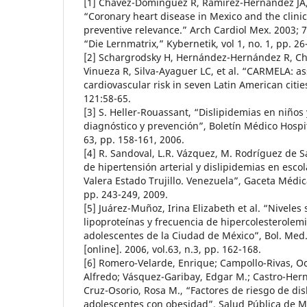
[1] Chávez-Domínguez R, Ramírez-Hernández JA
“Coronary heart disease in Mexico and the clini
preventive relevance.” Arch Cardiol Mex. 2003; 7
“Die Lernmatrix,” Kybernetik, vol 1, no. 1, pp. 26
[2] Schargrodsky H, Hernández-Hernández R, C
Vinueza R, Silva-Ayaguer LC, et al. “CARMELA: a
cardiovascular risk in seven Latin American citi
121:58-65.
[3] S. Heller-Rouassant, “Dislipidemias en niños
diagnóstico y prevención”, Boletín Médico Hospita
63, pp. 158-161, 2006.
[4] R. Sandoval, L.R. Vázquez, M. Rodríguez de Sa
de hipertensión arterial y dislipidemias en esco
Valera Estado Trujillo. Venezuela”, Gaceta Médica
pp. 243-249, 2009.
[5] Juárez-Muñoz, Irina Elizabeth et al. “Niveles 
lipoproteínas y frecuencia de hipercolesterolem
adolescentes de la Ciudad de México”, Bol. Med.
[online]. 2006, vol.63, n.3, pp. 162-168.
[6] Romero-Velarde, Enrique; Campollo-Rivas, Oct
Alfredo; Vásquez-Garibay, Edgar M.; Castro-Hern
Cruz-Osorio, Rosa M., “Factores de riesgo de dis
adolescentes con obesidad”, Salud Pública de Mé