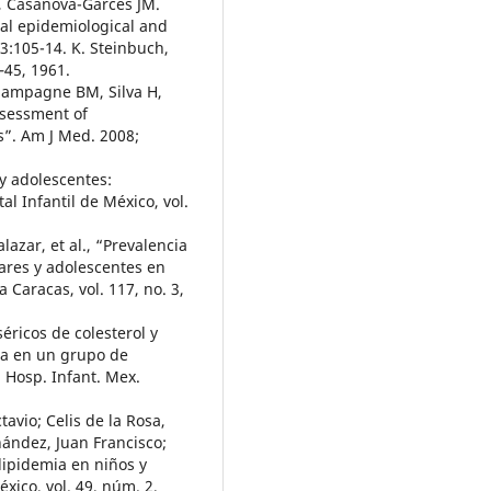
, Casanova-Garcés JM.
cal epidemiological and
3:105-14. K. Steinbuch,
–45, 1961.
hampagne BM, Silva H,
ssessment of
es”. Am J Med. 2008;
 y adolescentes:
l Infantil de México, vol.
lazar, et al., “Prevalencia
lares y adolescentes en
 Caracas, vol. 117, no. 3,
séricos de colesterol y
ia en un grupo de
 Hosp. Infant. Mex.
avio; Celis de la Rosa,
ández, Juan Francisco;
lipidemia en niños y
xico, vol. 49, núm. 2,