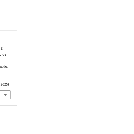
, &
ro de
ación
,
 2025)