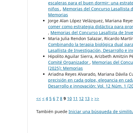
escaleras para el buen dormir: una estrat
niños
,
Memorias del Concurso Lasallista de
Memorias
Jorge Alan López Velázquez, Mariana Rey
comer como estrategia didáctica para pro
,
Memorias del Concurso Lasallista de Inve
Maria Julia Rendon Salazar, Ricardo Mart
Combinando la terapia biológica dual para
Lasallista de Investigación, Desarrollo e 
Hipolito Aguilar Sierra, Arizbeth Amitzin 
Comité Organizador
,
Memorias del Concurs
(2025): Memorias
Ariadna Reyes Alvarado, Mariana Dávila Cu
precisión en cada golpe, elegancia en ca
Desarrollo e innovación: Vol. 12 Núm. 1 (
<<
<
4
5
6
7
8
9
10
11
12
13
>
>>
También puede
Iniciar una búsqueda de simili