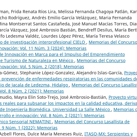
iman, Frida Renata Ríos Lira, Melissa Fernanda Chagoya Patlán, Ka
cho Rodríguez, Andrés Emilio García Velázquez, Maria Fernanda
 Mina Montserrat Santos Castañeda, José Manuel Macías Torres, Di
arcía Vázquez, José Ambrosio Bastián, Bendreff Desilus, María Ber
dolfo Ledesma Valdéz, Lourdes López Pérez, María Teresa Velasco
o de investigación interprofesional CIELO
,
Memorias del Concurs
innovación: Vol. 11 Núm. 3 (2024): Memorias
de Innovación en Marca para el Impulso del Emprendimiento
 de Turismo de Naturaleza en México
,
Memorias del Concurso
innovación: Vol. 5 Núm. 2 (2018): Memorias
ia-Gómez, Stephanie López-Gonzalez, Alejandro Islas-García,
Proye
 la prevención de enfermedades respiratorias en las comunidades d
ipio de Jacala de Ledezma, Hidalgo
,
Memorias del Concurso Lasallis
 Vol. 8 Núm. 2 (2021): Memorias
udio, Mayra Elin Soto-Trejo, José Ambrosio-Bastián,
Proyecto virtu
s reales para subsanar los impactos en la calidad educativa, deriv
 de Ingeniería Biomédica, Universidad La Salle México
,
Memorias d
rrollo e innovación: Vol. 8 Núm. 2 (2021): Memorias
ánico Sensorial NEMATINI
,
Memorias del Concurso Lasallista de
l. 9 Núm. 1 (2022): Memorias
Azbell Flores, Dulce María Meneses Ruiz,
ITASO-MX: Serpientes y