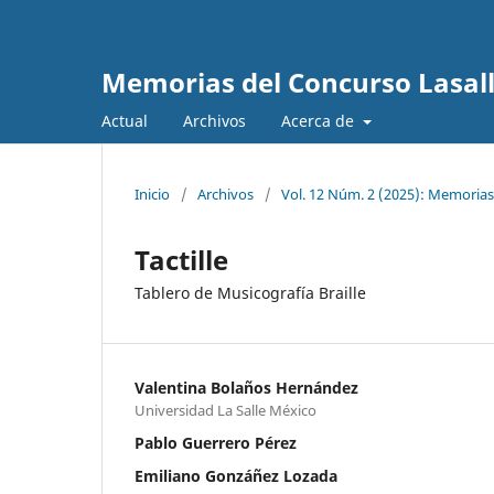
Memorias del Concurso Lasalli
Actual
Archivos
Acerca de
Inicio
/
Archivos
/
Vol. 12 Núm. 2 (2025): Memorias
Tactille
Tablero de Musicografía Braille
Valentina Bolaños Hernández
Universidad La Salle México
Pablo Guerrero Pérez
Emiliano Gonzáñez Lozada