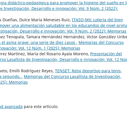
egia didáctico-pedagógica para promover la higiene del sueño en l
 Investigación, Desarrollo e innovación: Vol. 9 Núm. 2 (2022):
es Dueñas, Dulce María Meneses Ruiz,
ITASO-MX: Lotería del bien
mover una alimentación saludable en los educandos de nivel prima
stigación, Desarrollo e innovación: Vol. 9 Núm. 2 (2022): Memorias
ínez Tenopala, Tamara Hernández Hernández, Victor González Uribe
 el asma grave: una serie de diez casos
,
Memorias del Concurso
innovación: Vol. 12 Núm. 1 (2025): Memorias
Pérez Martínez, María del Rosario Ayala Moreno,
Presentación del
o Lasallista de Investigación, Desarrollo e innovación: Vol. 12 Nú
eto, Emilli Rodríguez Reyes,
TENSET: Reloj deportivo para tenis,
da segundo.
,
Memorias del Concurso Lasallista de Investigación,
2025): Memorias
tud avanzada
para este artículo.