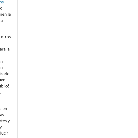
ns
,
lo
nen la
ra
 otros
ara la
en
un
icarlo
uen
ublicó
.
o en
nas
ntes y
 y
ducir