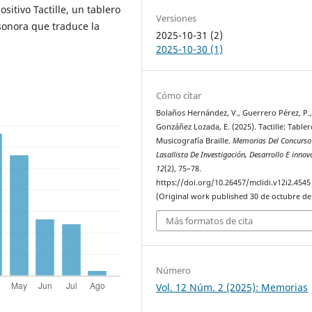
ositivo Tactille, un tablero
Versiones
 sonora que traduce la
2025-10-31 (2)
2025-10-30 (1)
Cómo citar
Bolaños Hernández, V., Guerrero Pérez, P.
Gonzáñez Lozada, E. (2025). Tactille: Table
Musicografía Braille.
Memorias Del Concurso
Lasallista De Investigación, Desarrollo E innov
12
(2), 75–78.
https://doi.org/10.26457/mclidi.v12i2.4545
(Original work published 30 de octubre de
Más formatos de cita
Número
Vol. 12 Núm. 2 (2025): Memorias