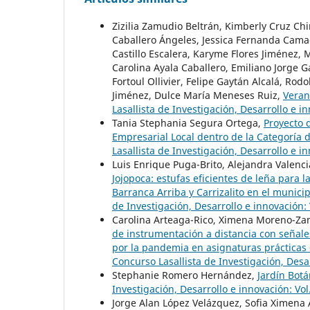
Zizilia Zamudio Beltrán, Kimberly Cruz Ch
Caballero Ángeles, Jessica Fernanda Cama
Castillo Escalera, Karyme Flores Jiménez,
Carolina Ayala Caballero, Emiliano Jorge G
Fortoul Ollivier, Felipe Gaytán Alcalá, Ro
Jiménez, Dulce María Meneses Ruiz,
Veran
Lasallista de Investigación, Desarrollo e 
Tania Stephania Segura Ortega,
Proyecto 
Empresarial Local dentro de la Categoría
Lasallista de Investigación, Desarrollo e 
Luis Enrique Puga-Brito, Alejandra Valenc
Jojopoca: estufas eficientes de leña para
Barranca Arriba y Carrizalito en el munic
de Investigación, Desarrollo e innovación:
Carolina Arteaga-Rico, Ximena Moreno-Zam
de instrumentación a distancia con señale
por la pandemia en asignaturas prácticas
Concurso Lasallista de Investigación, Desa
Stephanie Romero Hernández,
Jardín Bot
Investigación, Desarrollo e innovación: Vo
Jorge Alan López Velázquez, Sofia Ximena 