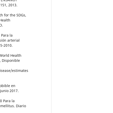
 151, 2013.
th for the SDGs,
Health
O.
Para la
ión arterial
05-2010.
 World Health
, Disponible
isease/estimates
obible en
junio 2017.
0 Para la
mellitus. Diario