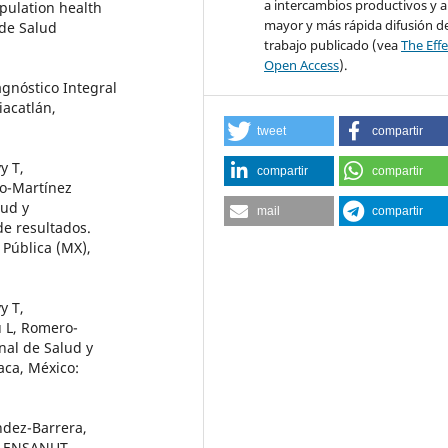
a intercambios productivos y 
pulation health
mayor y más rápida difusión de
 de Salud
trabajo publicado (vea
The Effe
Open Access
).
agnóstico Integral
iacatlán,
tweet
compartir
y T,
compartir
compartir
o-Martínez
lud y
mail
compartir
de resultados.
 Pública (MX),
y T,
u L, Romero-
nal de Salud y
aca, México:
ndez-Barrera,
s, ENSANUT