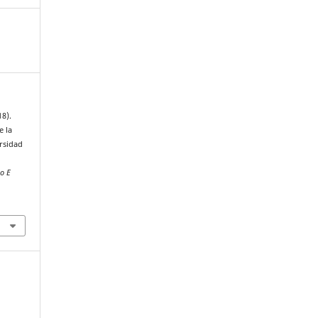
18).
e la
rsidad
lo E