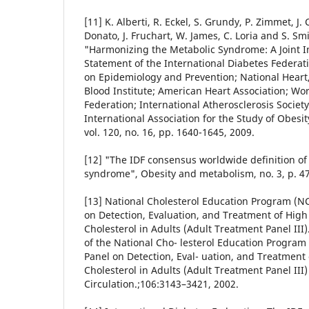
[11] K. Alberti, R. Eckel, S. Grundy, P. Zimmet, J.
Donato, J. Fruchart, W. James, C. Loria and S. Smi
"Harmonizing the Metabolic Syndrome: A Joint I
Statement of the International Diabetes Federat
on Epidemiology and Prevention; National Heart
Blood Institute; American Heart Association; Wo
Federation; International Atherosclerosis Societ
International Association for the Study of Obesity
vol. 120, no. 16, pp. 1640-1645, 2009.
[12] "The IDF consensus worldwide definition of
syndrome", Obesity and metabolism, no. 3, p. 47
[13] National Cholesterol Education Program (N
on Detection, Evaluation, and Treatment of High
Cholesterol in Adults (Adult Treatment Panel III)
of the National Cho- lesterol Education Program
Panel on Detection, Eval- uation, and Treatment
Cholesterol in Adults (Adult Treatment Panel III) 
Circulation.;106:3143–3421, 2002.