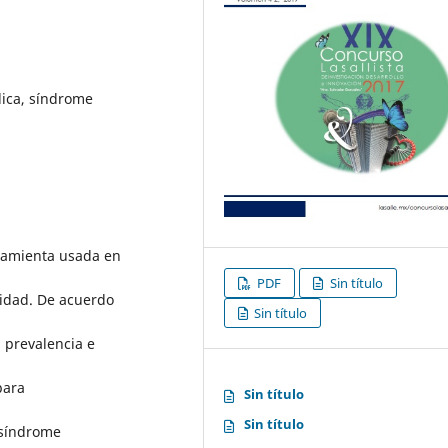
lica, síndrome
ramienta usada en
PDF
Sin título
nidad. De acuerdo
Sin título
 prevalencia e
para
Sin título
Sin título
 síndrome