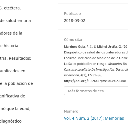
, etcétera.
Publicado
2018-03-02
 de salud en una
adores de la
Cómo citar
 historia
Martínez Guía, P. I., & Michel Ureña, G. (20
Diagnóstico de salud de los trabajadores d
tría. Resultados:
Facultad Mexicana de Medicina de la Unive
La Salle: población en riesgo.
Memorias Del
Concurso Lasallista De Investigación, Desarrol
publicados en
innovación
,
4
(2), CS 31–36.
https://doi.org/10.26457/mclidi.v4i2.1400
e la población de
Más formatos de cita
nificativa de
inó que la edad,
Número
Vol. 4 Núm. 2 (2017): Memorias
 diagnóstico