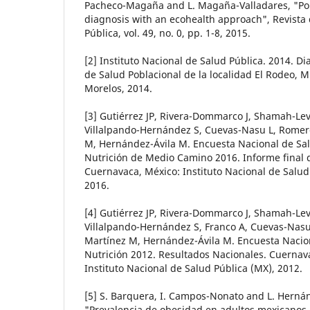
Pacheco-Magaña and L. Magaña-Valladares, "Po
diagnosis with an ecohealth approach", Revista
Pública, vol. 49, no. 0, pp. 1-8, 2015.
[2] Instituto Nacional de Salud Pública. 2014. Di
de Salud Poblacional de la localidad El Rodeo, M
Morelos, 2014.
[3] Gutiérrez JP, Rivera-Dommarco J, Shamah-Lev
Villalpando-Hernández S, Cuevas-Nasu L, Romer
M, Hernández-Ávila M. Encuesta Nacional de Sa
Nutrición de Medio Camino 2016. Informe final 
Cuernavaca, México: Instituto Nacional de Salud
2016.
[4] Gutiérrez JP, Rivera-Dommarco J, Shamah-Lev
Villalpando-Hernández S, Franco A, Cuevas-Nas
Martínez M, Hernández-Ávila M. Encuesta Nacio
Nutrición 2012. Resultados Nacionales. Cuernav
Instituto Nacional de Salud Pública (MX), 2012.
[5] S. Barquera, I. Campos-Nonato and L. Herná
"Prevalencia de obesidad en adultos mexicano