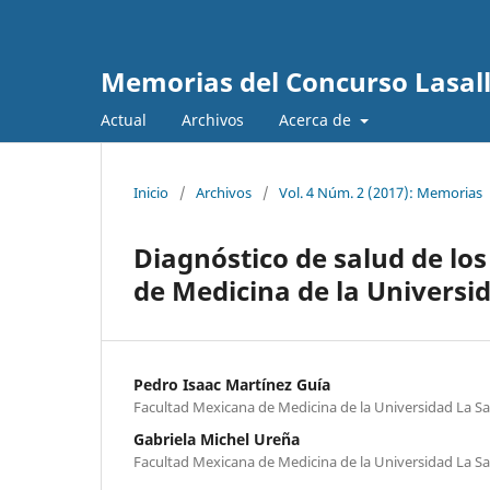
Memorias del Concurso Lasalli
Actual
Archivos
Acerca de
Inicio
/
Archivos
/
Vol. 4 Núm. 2 (2017): Memorias
Diagnóstico de salud de lo
de Medicina de la Universid
Pedro Isaac Martínez Guía
Facultad Mexicana de Medicina de la Universidad La Sal
Gabriela Michel Ureña
Facultad Mexicana de Medicina de la Universidad La Sal