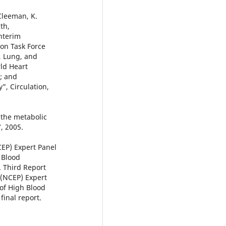
 Cleeman, K.
th,
nterim
ion Task Force
, Lung, and
rld Heart
y; and
", Circulation,
 the metabolic
, 2005.
CEP) Expert Panel
 Blood
. Third Report
 (NCEP) Expert
 of High Blood
final report.