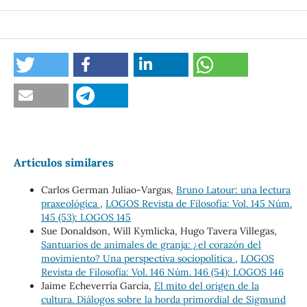
Artículos similares
Carlos German Juliao-Vargas,
Bruno Latour: una lectura
praxeológica
,
LOGOS Revista de Filosofía: Vol. 145 Núm.
145 (53): LOGOS 145
Sue Donaldson, Will Kymlicka, Hugo Tavera Villegas,
Santuarios de animales de granja: ¿el corazón del
movimiento? Una perspectiva sociopolítica
,
LOGOS
Revista de Filosofía: Vol. 146 Núm. 146 (54): LOGOS 146
Jaime Echeverría García,
El mito del origen de la
cultura. Diálogos sobre la horda primordial de Sigmund