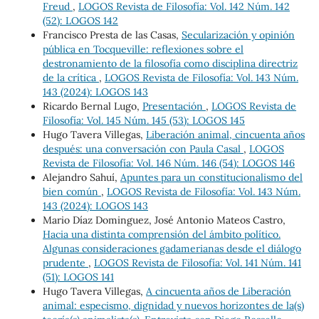
Freud
,
LOGOS Revista de Filosofía: Vol. 142 Núm. 142
(52): LOGOS 142
Francisco Presta de las Casas,
Secularización y opinión
pública en Tocqueville: reflexiones sobre el
destronamiento de la filosofía como disciplina directriz
de la crítica
,
LOGOS Revista de Filosofía: Vol. 143 Núm.
143 (2024): LOGOS 143
Ricardo Bernal Lugo,
Presentación
,
LOGOS Revista de
Filosofía: Vol. 145 Núm. 145 (53): LOGOS 145
Hugo Tavera Villegas,
Liberación animal, cincuenta años
después: una conversación con Paula Casal
,
LOGOS
Revista de Filosofía: Vol. 146 Núm. 146 (54): LOGOS 146
Alejandro Sahuí,
Apuntes para un constitucionalismo del
bien común
,
LOGOS Revista de Filosofía: Vol. 143 Núm.
143 (2024): LOGOS 143
Mario Díaz Dominguez, José Antonio Mateos Castro,
Hacia una distinta comprensión del ámbito político.
Algunas consideraciones gadamerianas desde el diálogo
prudente
,
LOGOS Revista de Filosofía: Vol. 141 Núm. 141
(51): LOGOS 141
Hugo Tavera Villegas,
A cincuenta años de Liberación
animal: especismo, dignidad y nuevos horizontes de la(s)