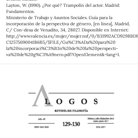
Layton, W. (1990). ¿Por qué? Trampolín del actor. Madrid:
Fundamentos.
Ministerio de Trabajo y Asuntos Sociales. Guía para la
incorporación de la perspectiva de género, [en línea], Madrid,
C/ Con-desa de Venadito, 34, 28027. Disponible en Internet:
http://www.valencia.es/mujer/mujer.nsf/0/B31992ACD929BBD
C12575690041B6B5/$FILE/Gu%C3%ADa%20para%20
la%20incorporaci%C3%B3n%20de%20la%20perspecti-
va%20de%20g%C3%A9nero.pdf?OpenElement&=lang=1.