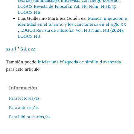
teoría(s) animalista(s). Entrevista con Diego Rossello
,
LOGOS Revista de Filosofía: Vol. 146 Núm. 146 (54):
LOGOS 146
Luis Guillermo Martínez Gutiérrez,
Música, migración e
identidad en el turismo y los cancioneros en el siglo XX
,
LOGOS Revista de Filosofía: Vol. 143 Núm. 143 (2024):
LOGOS 143
<<
<
1
2
3
4
>
>>
También puede
Iniciar una búsqueda de similitud avanzada
para este artículo.
Información
Para lectores/as
Para autores/as
Para bibliotecarios/as