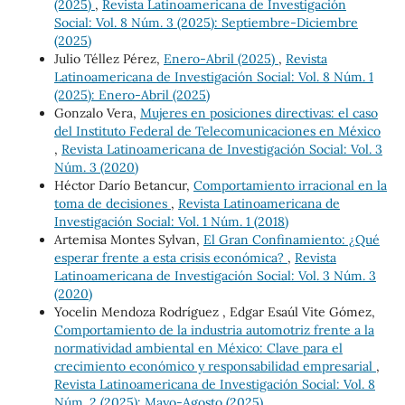
(2025)
,
Revista Latinoamericana de Investigación
Social: Vol. 8 Núm. 3 (2025): Septiembre-Diciembre
(2025)
Julio Téllez Pérez,
Enero-Abril (2025)
,
Revista
Latinoamericana de Investigación Social: Vol. 8 Núm. 1
(2025): Enero-Abril (2025)
Gonzalo Vera,
Mujeres en posiciones directivas: el caso
del Instituto Federal de Telecomunicaciones en México
,
Revista Latinoamericana de Investigación Social: Vol. 3
Núm. 3 (2020)
Héctor Darío Betancur,
Comportamiento irracional en la
toma de decisiones
,
Revista Latinoamericana de
Investigación Social: Vol. 1 Núm. 1 (2018)
Artemisa Montes Sylvan,
El Gran Confinamiento: ¿Qué
esperar frente a esta crisis económica?
,
Revista
Latinoamericana de Investigación Social: Vol. 3 Núm. 3
(2020)
Yocelin Mendoza Rodríguez , Edgar Esaúl Vite Gómez,
Comportamiento de la industria automotriz frente a la
normatividad ambiental en México: Clave para el
crecimiento económico y responsabilidad empresarial
,
Revista Latinoamericana de Investigación Social: Vol. 8
Núm. 2 (2025): Mayo-Agosto (2025)