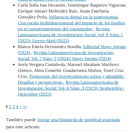
Carla Sofía Isas Decanini, Dominique Baqueiro Vigueras,
Enrique Ismael Meléndez Ruiz, Anais Estefanía
González Peña,
Influencia digital en la gastronomía:
Una escala multidimensional del impacto de los foodies
en el comportamiento del consumidor
,
Revista
Latinoamericana de Investigación Social: Vol. 8 Núm. 1
(2025): Enero-Abril (2025)
Blanca Estela Hernández Bonilla,
Editorial Mayo-Agosto
(2024)
,
Revista Latinoamericana de Investigación
Social: Vol. 7 Núm. 2 (2024): Mayo-Agosto (2024)
Arely Vergara Castañeda, Manuel Abraham Martínez
Gómez, Alma Cossette Guadarrama Muñoz, Etzel Cruz
Cruz,
Promoción del envejecimiento activo y saludable:
Desafíos y perspectivas
,
Revista Latinoamericana de
Investigación Social: Vol. 6 Núm. 3 (2023): Septiembre-
Diciembre (2023)
1
2
3
4
>
>>
También puede
Iniciar una búsqueda de similitud avanzada
para este artículo.