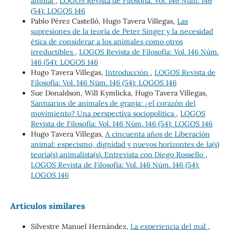
animal
,
LOGOS Revista de Filosofía: Vol. 146 Núm. 146
(54): LOGOS 146
Pablo Pérez Castelló, Hugo Tavera Villegas,
Las
supresiones de la teoría de Peter Singer y la necesidad
ética de considerar a los animales como otros
irreductibles
,
LOGOS Revista de Filosofía: Vol. 146 Núm.
146 (54): LOGOS 146
Hugo Tavera Villegas,
Introducción
,
LOGOS Revista de
Filosofía: Vol. 146 Núm. 146 (54): LOGOS 146
Sue Donaldson, Will Kymlicka, Hugo Tavera Villegas,
Santuarios de animales de granja: ¿el corazón del
movimiento? Una perspectiva sociopolítica
,
LOGOS
Revista de Filosofía: Vol. 146 Núm. 146 (54): LOGOS 146
Hugo Tavera Villegas,
A cincuenta años de Liberación
animal: especismo, dignidad y nuevos horizontes de la(s)
teoría(s) animalista(s). Entrevista con Diego Rossello
,
LOGOS Revista de Filosofía: Vol. 146 Núm. 146 (54):
LOGOS 146
Artículos similares
Silvestre Manuel Hernández,
La experiencia del mal
,