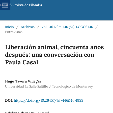
LOGOS Revista de Filosofía
Inicio
/
Archivos
/
Vol. 146 Núm. 146 (54): LOGOS 146
/
Entrevistas
Liberación animal, cincuenta años
después: una conversación con
Paula Casal
Hugo Tavera Villegas
Universidad La Salle Saltillo / Tecnológico de Monterrey
DOI:
https://doi.org/10.26457/lrf.v146i146.4955
Palabras clave:
Paula Casal