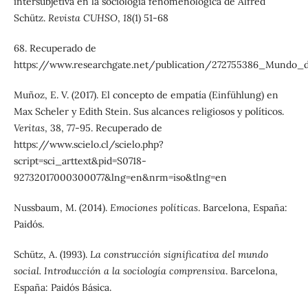
intersubjetiva en la sociología fenomenológica de Alfred
Schütz.
Revista CUHSO
,
18
(1) 51-68
68. Recuperado de
https://www.researchgate.net/publication/272755386_Mundo_
Muñoz, E. V. (2017). El concepto de empatía (Einfühlung) en
Max Scheler y Edith Stein. Sus alcances religiosos y políticos.
Veritas
, 38, 77-95. Recuperado de
https://www.scielo.cl/scielo.php?
script=sci_arttext&pid=S0718-
92732017000300077&lng=en&nrm=iso&tlng=en
Nussbaum, M. (2014).
Emociones políticas
. Barcelona, España:
Paidós.
Schütz, A. (1993).
La construcción significativa del mundo
social. Introducción a la sociología comprensiva
. Barcelona,
España: Paidós Básica.