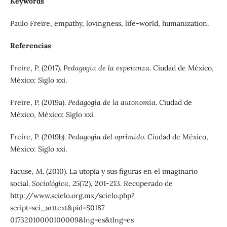
Keywords
Paulo Freire, empathy, lovingness, life-world, humanization.
Referencias
Freire, P. (2017).
Pedagogía de la esperanza
. Ciudad de México,
México: Siglo xxi.
Freire, P. (2019a).
Pedagogía de la autonomía
. Ciudad de
México, México: Siglo xxi.
Freire, P. (2019b).
Pedagogía del oprimido
. Ciudad de México,
México: Siglo xxi.
Facuse, M. (2010). La utopía y sus figuras en el imaginario
social.
Sociológica
,
25
(72), 201-213. Recuperado de
http://www.scielo.org.mx/scielo.php?
script=sci_arttext&pid=S0187-
01732010000100009&lng=es&tlng=es