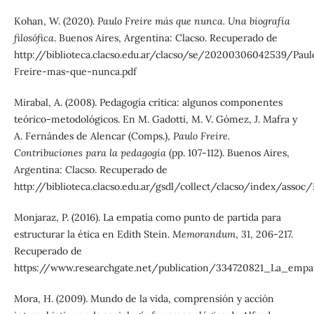
Kohan, W. (2020).
Paulo Freire más que nunca. Una biografía
filosófica
. Buenos Aires, Argentina: Clacso. Recuperado de
http://biblioteca.clacso.edu.ar/clacso/se/20200306042539/Paul
Freire-mas-que-nunca.pdf
Mirabal, A. (2008). Pedagogía crítica: algunos componentes
teórico-metodológicos. En M. Gadotti, M. V. Gómez, J. Mafra y
A. Fernándes de Alencar (Comps.),
Paulo Freire.
Contribuciones para la pedagogía
(pp. 107-112). Buenos Aires,
Argentina: Clacso. Recuperado de
http://biblioteca.clacso.edu.ar/gsdl/collect/clacso/index/assoc
Monjaraz, P. (2016). La empatía como punto de partida para
estructurar la ética en Edith Stein.
Memorandum
, 31, 206-217.
Recuperado de
https://www.researchgate.net/publication/334720821_La_empa
Mora, H. (2009). Mundo de la vida, comprensión y acción