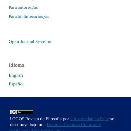
Para autores/as
Para bibliotecarios/as
Open Journal Systems
Idioma
English
Español
LOGOS Revista de Filosofía por
Universidad La Salle
se
distribuye bajo una
Licencia Creative Commons
Atribución 4.0 Internacional
.