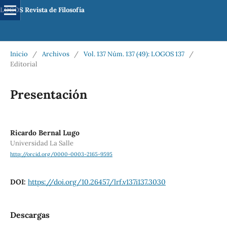
LOGOS Revista de Filosofía
Inicio
/
Archivos
/
Vol. 137 Núm. 137 (49): LOGOS 137
/
Editorial
Presentación
Ricardo Bernal Lugo
Universidad La Salle
http://orcid.org/0000-0003-2165-9595
DOI:
https://doi.org/10.26457/lrf.v137i137.3030
Descargas