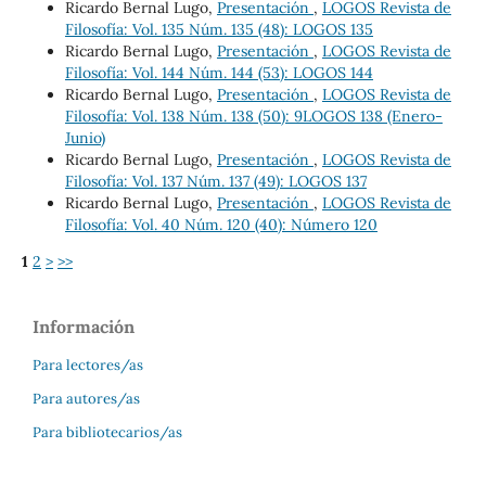
Ricardo Bernal Lugo,
Presentación
,
LOGOS Revista de
Filosofía: Vol. 135 Núm. 135 (48): LOGOS 135
Ricardo Bernal Lugo,
Presentación
,
LOGOS Revista de
Filosofía: Vol. 144 Núm. 144 (53): LOGOS 144
Ricardo Bernal Lugo,
Presentación
,
LOGOS Revista de
Filosofía: Vol. 138 Núm. 138 (50): 9LOGOS 138 (Enero-
Junio)
Ricardo Bernal Lugo,
Presentación
,
LOGOS Revista de
Filosofía: Vol. 137 Núm. 137 (49): LOGOS 137
Ricardo Bernal Lugo,
Presentación
,
LOGOS Revista de
Filosofía: Vol. 40 Núm. 120 (40): Número 120
1
2
>
>>
Información
Para lectores/as
Para autores/as
Para bibliotecarios/as