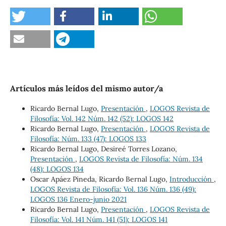
Artículos más leídos del mismo autor/a
Ricardo Bernal Lugo,
Presentación
,
LOGOS Revista de
Filosofía: Vol. 142 Núm. 142 (52): LOGOS 142
Ricardo Bernal Lugo,
Presentación
,
LOGOS Revista de
Filosofía: Núm. 133 (47): LOGOS 133
Ricardo Bernal Lugo, Desireé Torres Lozano,
Presentación
,
LOGOS Revista de Filosofía: Núm. 134
(48): LOGOS 134
Oscar Apáez Pineda, Ricardo Bernal Lugo,
Introducción
,
LOGOS Revista de Filosofía: Vol. 136 Núm. 136 (49):
LOGOS 136 Enero-junio 2021
Ricardo Bernal Lugo,
Presentación
,
LOGOS Revista de
Filosofía: Vol. 141 Núm. 141 (51): LOGOS 141