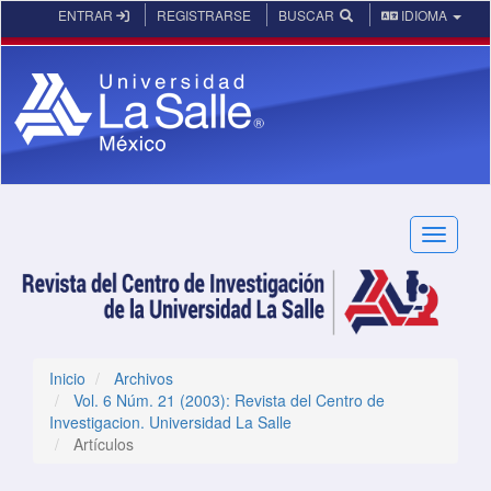
Navegación principal
ENTRAR
REGISTRARSE
BUSCAR
IDIOMA
Contenido principal
Barra lateral
Toggle n
Inicio
Archivos
Vol. 6 Núm. 21 (2003): Revista del Centro de
Investigacion. Universidad La Salle
Artículos