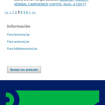
XÍIMBAL CAMINEMOS JUNTOS: Núm. 4 (2017)
<<
<
1
2
3
4
5
6
>
>>
Información
Para lectores/as
Para autores/as
Para bibliotecarios/as
Enviar un artículo