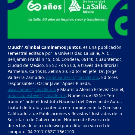
Muuch’ Xíimbal Caminemos Juntos
, es una publicación
semestral editada por la Universidad La Salle, A. C.,
Benjamín Franklin 45, Col. Condesa, 06140, Cuauhtémoc,
Ciudad de México, 55 52 78 95 00, a través de Editorial
Parmenia, Carlos B. Zetina 30. Editor en jefe: Dr. Jorge
Valtierra Zamudio,
jorge.valtierra@lasalle.mx
. Editores
responsables: Oscar Javier Apáez Pineda,
oscar.apaez@lasalle.mx
y Mauricio Alonso Estevez Daniel,
mauricio.estevez@lasalle.mx
. Número de ISSN-E "en
trámite" ante el Instituto Nacional del Derecho de Autor.
Licitud de título y contenido en trámite ante la Comisión
Calificadora de Publicaciones y Revistas I lustradas de la
Secretaría de Gobernación. Número de Reserva de
derechos de uso exclusivo para difusión vía red de
cómputo: 04-2017-062717562100.