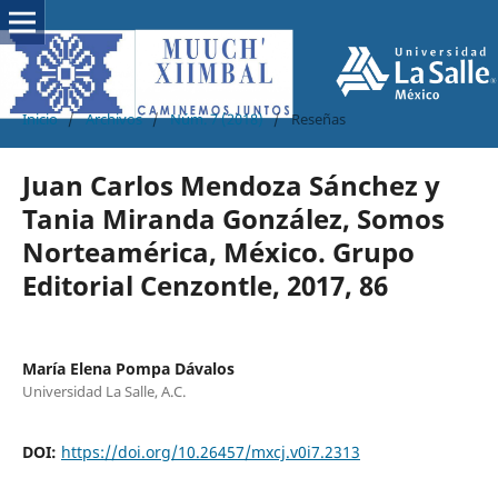
Inicio
/
Archivos
/
Núm. 7 (2018)
/
Reseñas
Juan Carlos Mendoza Sánchez y
Tania Miranda González, Somos
Norteamérica, México. Grupo
Editorial Cenzontle, 2017, 86
María Elena Pompa Dávalos
Universidad La Salle, A.C.
DOI:
https://doi.org/10.26457/mxcj.v0i7.2313