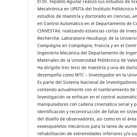
El Dr. Hipólito Aguilar realizó sus estudios de li
Mecatrónica en UPIITA del Instituto Politécnico 
estudios de maestría y doctorado en ciencias, a
en Control Automático en el Departamento de Co
CINVESTAV, realizando estancias cortas de inves
Recherche. Laboratoire Heudiasyc de la Univers
Compiègne en Compiègne, Francia y en el Centr
Ingeniería Mecánica del Departamento de Ingen
Materiales de la Universidad Politécnica de Vale
Ha dirigido tres tesis de maestría y una de doc
desempeña como MTC – Investigador en la Unive
Es parte del Sistema Nacional de Investigadore
contando actualmente con el nombramiento de S
Investigación se enfocan en el control automáti
manipuladores con cadena cinemática serial y p
identificación y reconstrucción de fallas en sist
del diseño de observadores, así como en el área
exoesqueletos mecánicos para la tarea de aumen
rehabilitación de extremidades inferiores y/o s