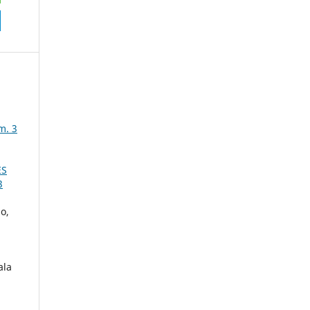
m. 3
ES
3
o,
ala