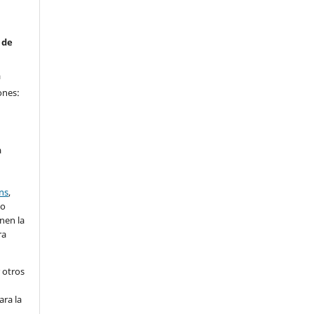
 de
a
ones:
a
ns
,
lo
nen la
ra
 otros
ara la