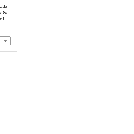
Ayala
s Del
lo E