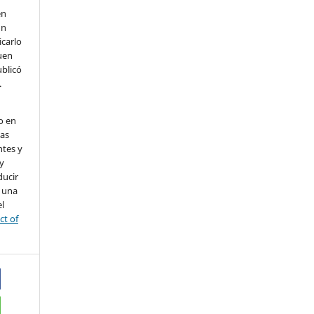
en
un
icarlo
uen
ublicó
.
o en
nas
ntes y
 y
ducir
a una
l
ct of