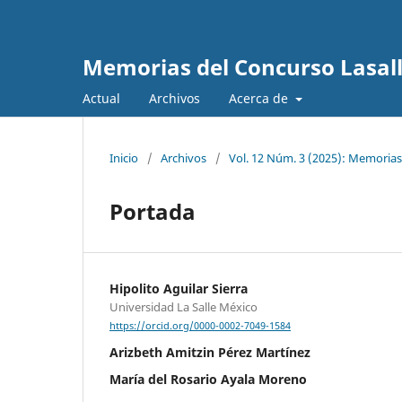
Memorias del Concurso Lasalli
Actual
Archivos
Acerca de
Inicio
/
Archivos
/
Vol. 12 Núm. 3 (2025): Memorias
Portada
Hipolito Aguilar Sierra
Universidad La Salle México
https://orcid.org/0000-0002-7049-1584
Arizbeth Amitzin Pérez Martínez
María del Rosario Ayala Moreno