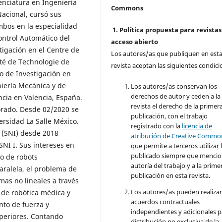
cenciatura en Ingeniería
Commons
Nacional, cursó sus
mbos en la especialidad
1. Política propuesta para revistas
ntrol Automático del
acceso abierto
tigación en el Centre de
Los autores/as que publiquen en est
ité de Technologie de
revista aceptan las siguientes condici
o de Investigación en
iería Mecánica y de
Los autores/as conservan los
derechos de autor y ceden a la
ncia en Valencia, España.
revista el derecho de la primer
torado. Desde 02/2020 se
publicación, con el trabajo
rsidad La Salle México.
registrado con la
licencia de
s (SNI) desde 2018
atribución de Creative Commo
NI I. Sus intereses en
que permite a terceros utilizar 
publicado siempre que mencio
co de robots
autoría del trabajo y a la prime
aralela, el problema de
publicación en esta revista.
emas no lineales a través
Los autores/as pueden realizar
 de robótica médica y
acuerdos contractuales
to de fuerza y
independientes y adicionales p
uperiores. Contando
distribución no exclusiva de la